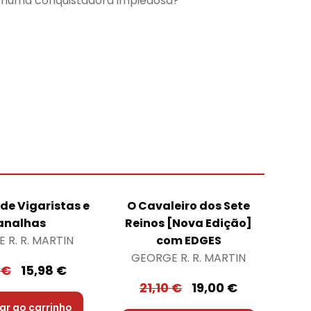
 numa conquistadora impiedosa?
 de Vigaristas e
O Cavaleiro dos Sete
analhas
Reinos [Nova Edição]
 R. R. MARTIN
com EDGES
GEORGE R. R. MARTIN
6
€
15,98
€
21,10
€
19,00
€
ar ao carrinho