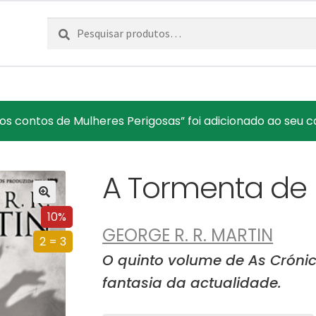
Pesquisar
Pesquisa
por:
s contos de Mulheres Perigosas” foi adicionado ao seu ca
A Tormenta de
10%
GEORGE R. R. MARTIN
2 = 3
O quinto volume de As Crónic
fantasia da actualidade.