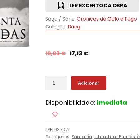
LER EXCERTO DA OBRA
Saga / Série:
Crónicas de Gelo e Fogo
Coleção:
Bang
19,03
€
17,13
€
Quantidade
Adicionar
de
A
Disponibilidade:
Imediata
Tormenta
de
Espadas
REF:
637071
Categorias:
Fantasia
,
Literatura Fantásti