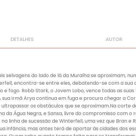
DETALHES
AUTOR
s selvagens do lado de lá da Muralha se aproximam, nu
terfell, encontra-se entre eles, debatendo-se com a sua 
o e fogo. Robb Stark, o Jovem Lobo, vence todas as suas
 A sua irmã Arya continua em fuga e procura chegar a C
ltrapassar os obstáculos que se aproximam.Na corte de Jo
lha da Água Negra, e Sansa, livre do compromisso com o 
na linha de sucessão de Winterfell, uma vez que Bran e 
ua infância, mas antes terá de aportar às cidades dos es