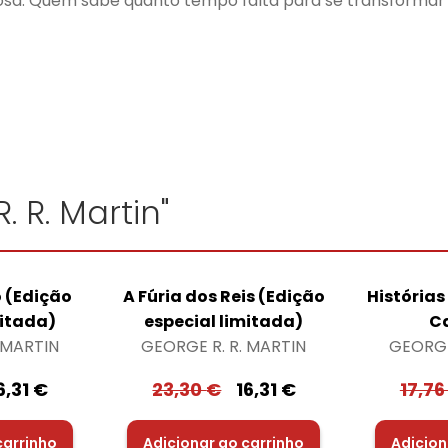
sa. Quem sabe quanto tempo falta para se transformar
. R. Martin"
o (Edição
A Fúria dos Reis (Edição
Histórias
mitada)
especial limitada)
C
 MARTIN
GEORGE R. R. MARTIN
GEORGE
6,31
€
23,30
€
16,31
€
17,7
carrinho
Adicionar ao carrinho
Adicion