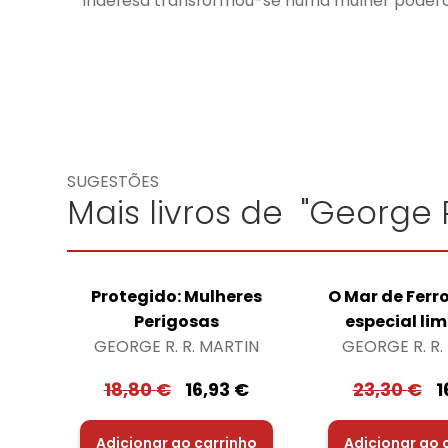
indefesa transformou-se numa mulher podero
SUGESTÕES
Mais livros de "George R
Protegido: Mulheres
O Mar de Ferr
Perigosas
especial li
GEORGE R. R. MARTIN
GEORGE R. R.
18,80
€
16,93
€
23,30
€
1
Adicionar ao carrinho
Adicionar ao 