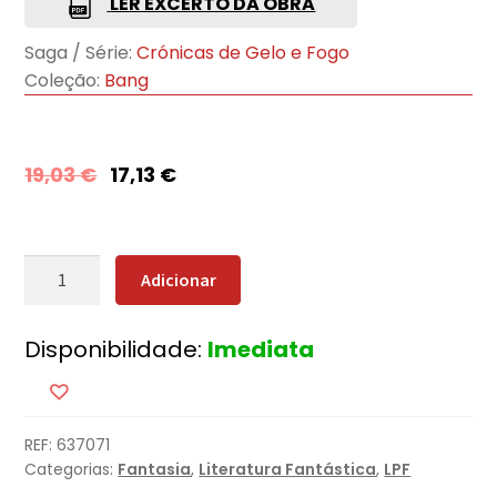
LER EXCERTO DA OBRA
Saga / Série:
Crónicas de Gelo e Fogo
Coleção:
Bang
19,03
€
17,13
€
Quantidade
Adicionar
de
A
Disponibilidade:
Imediata
Tormenta
de
Espadas
REF:
637071
Categorias:
Fantasia
,
Literatura Fantástica
,
LPF