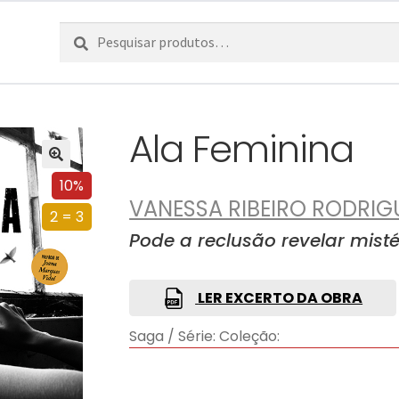
Pesquisar
Pesquisa
por:
Ala Feminina
10%
VANESSA RIBEIRO RODRIG
2 = 3
Pode a reclusão revelar mist
LER EXCERTO DA OBRA
Saga / Série:
Coleção: