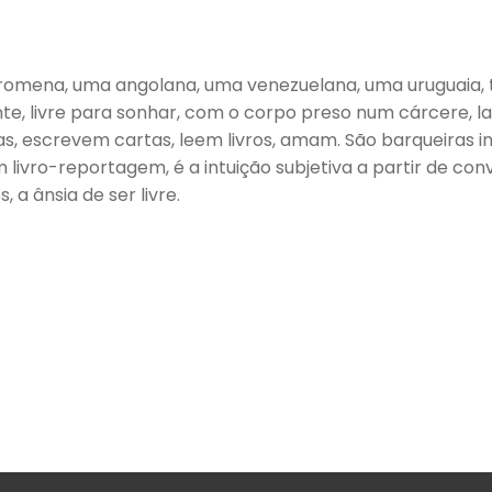
na, uma angolana, uma venezuelana, uma uruguaia, três
, livre para sonhar, com o corpo preso num cárcere, labir
as, escrevem cartas, leem livros, amam. São barqueiras i
 livro-reportagem, é a intuição subjetiva a partir de co
 a ânsia de ser livre.