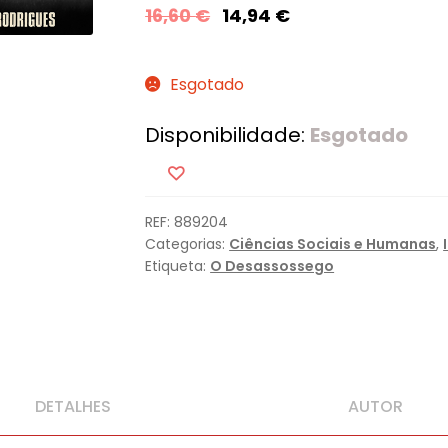
16,60
€
14,94
€
Esgotado
Disponibilidade:
Esgotado
REF:
889204
Categorias:
Ciências Sociais e Humanas
,
Etiqueta:
O Desassossego
DETALHES
AUTOR