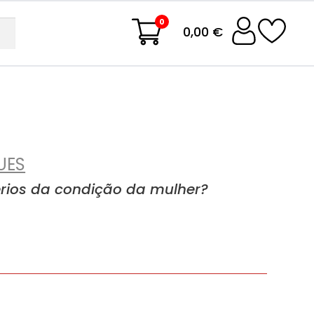
0
0,00 €
UES
érios da condição da mulher?