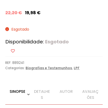
22,20
€
19,98
€
Esgotado
Disponibilidade:
Esgotado
REF:
889241
Categorias:
Biografias e Testemunhos
,
LPF
SINOPSE
DETALHE
AUTOR
AVALIAÇ
S
ÕES