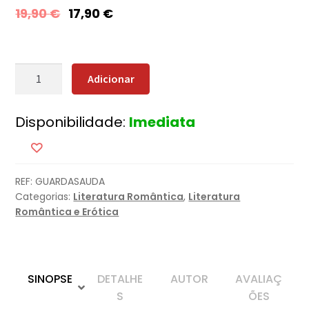
19,90
€
17,90
€
Quantidade
Adicionar
de
As
Disponibilidade:
Imediata
Pequenas
Coisas
Que
Guardamos
REF:
GUARDASAUDA
+
Categorias:
Literatura Romântica
,
Literatura
Oferta
Romântica e Erótica
O
Livro
da
Saudade
SINOPSE
DETALHE
AUTOR
AVALIAÇ
S
ÕES