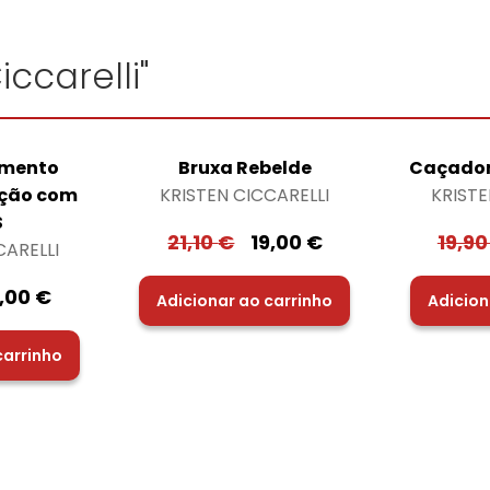
iccarelli"
imento
Bruxa Rebelde
Caçador
ição com
KRISTEN CICCARELLI
KRISTE
S
21,10
€
19,00
€
19,9
CARELLI
9,00
€
Adicionar ao carrinho
Adicion
carrinho