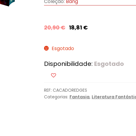
Coleção:
Bang
20,90
€
18,81
€
Esgotado
Disponibilidade:
Esgotado
REF:
CACADOREDGES
Categorias:
Fantasia
,
Literatura Fantásti