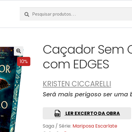
Pesquisar
Pesquisa
por:
Caçador Sem 
com EDGES
10%
KRISTEN CICCARELLI
Será mais perigoso ser uma 
LER EXCERTO DA OBRA
Saga / Série:
Mariposa Escarlate