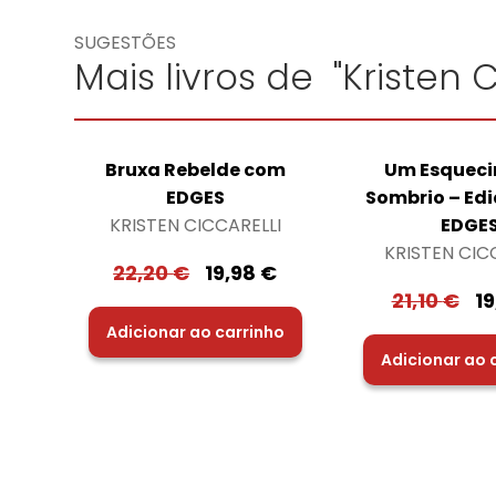
SUGESTÕES
Mais livros de "Kristen C
Bruxa Rebelde com
Um Esquec
EDGES
Sombrio – Ed
KRISTEN CICCARELLI
EDGE
KRISTEN CIC
22,20
€
19,98
€
21,10
€
1
Adicionar ao carrinho
Adicionar ao 