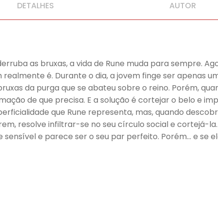
DETALHES
AUTOR
erruba as bruxas, a vida de Rune muda para sempre. Ago
realmente é. Durante o dia, a jovem finge ser apenas uma 
bruxas da purga que se abateu sobre o reino. Porém, qua
rmação de que precisa. E a solução é cortejar o belo e 
perficialidade que Rune representa, mas, quando descobr
em, resolve infiltrar-se no seu círculo social e cortejá-
 e sensível e parece ser o seu par perfeito. Porém… e se el