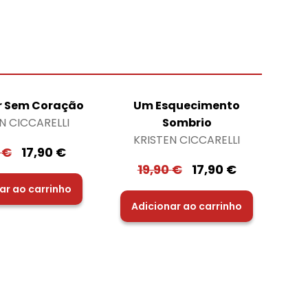
 Sem Coração
Um Esquecimento
N CICCARELLI
Sombrio
KRISTEN CICCARELLI
0
€
17,90
€
19,90
€
17,90
€
ar ao carrinho
Adicionar ao carrinho