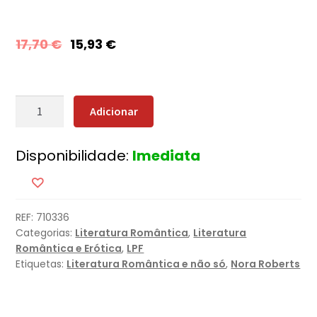
17,70
€
15,93
€
Quantidade
Adicionar
de
Coração
Disponibilidade:
Imediata
em
Chamas
REF:
710336
Categorias:
Literatura Romântica
,
Literatura
Romântica e Erótica
,
LPF
Etiquetas:
Literatura Romântica e não só
,
Nora Roberts