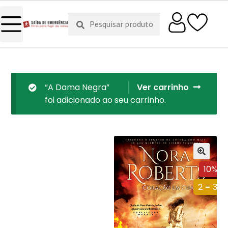
Pesquisar
Pesquisa
por:
“A Dama Negra”
Ver carrinho
foi adicionado ao seu carrinho.
10%
2 = 3