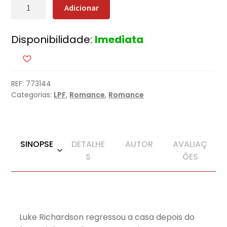
Quantidade
Adicionar
de
Depois
Disponibilidade:
Imediata
de
Mim
REF:
773144
Categorias:
LPF
,
Romance
,
Romance
SINOPSE
DETALHE
AUTOR
AVALIAÇ
S
ÕES
Luke Richardson regressou a casa depois do