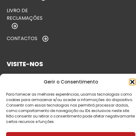
LIVRO DE
RECLAMAÇÕES
CONTACTOS
VISITE-NOS
Gerir o Consentimento
Para fornecer as melhores experiências, usamos tecnologias como
cookies para armazenar e/ou aceder a informações do dispositivo.
Consentir com essas tecnologias nos permitirá processar dados,
como comportamento de navegação ou IDs exclusivos neste site.
Não consentir ou retirar o consentimento pode afetar negativamante
certos recursos e funções.
© Copyright 2026 Saída de Emergência. Todos os
direitos reservados.