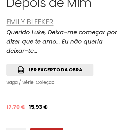
Depois de Mim
EMILY BLEEKER
Querido Luke, Deixa-me começar por
dizer que te amo… Eu não queria
deixar-te…
LER EXCERTO DA OBRA
Saga / Série:
Coleção:
17,70
€
15,93
€