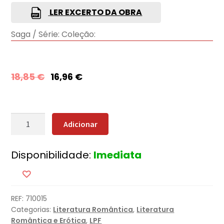
LER EXCERTO DA OBRA
Saga / Série:
Coleção:
18,85
€
16,96
€
Quantidade
Adicionar
de
Do
Disponibilidade:
Imediata
Fundo
do
Coração
REF:
710015
Categorias:
Literatura Romântica
,
Literatura
Romântica e Erótica
,
LPF