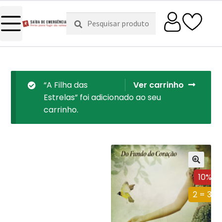
Pesquisar
Pesquisa
por:
“A Filha das
Ver carrinho
Estrelas” foi adicionado ao seu
carrinho.
10%
2 = 3