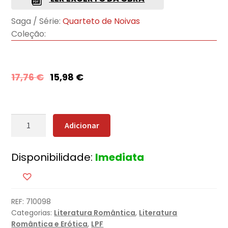
Saga / Série:
Quarteto de Noivas
Coleção:
17,76
€
15,98
€
Quantidade
Adicionar
de
Felizes
Disponibilidade:
Imediata
para
Sempre
REF:
710098
Categorias:
Literatura Romântica
,
Literatura
Romântica e Erótica
,
LPF