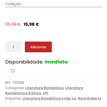
Coleção:
17,76
€
15,98
€
Quantidade
Adicionar
de
Felizes
Disponibilidade:
Imediata
para
Sempre
REF:
710098
Categorias:
Literatura Romântica
,
Literatura
Romântica e Erótica
,
LPF
Etiquetas:
Literatura Romântica e não só
,
Nora Roberts