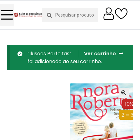
Pesquisar
Pesquisa
por:
“Ilusões Perfeitas”
Ver carrinho
foi adicionado ao seu carrinho.
10%
2 = 3