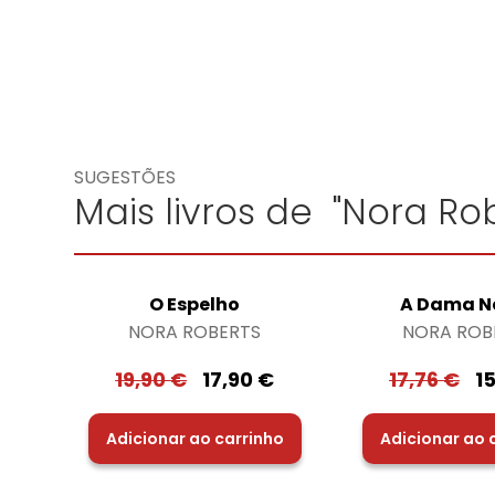
SUGESTÕES
Mais livros de "Nora Rob
O Espelho
A Dama N
NORA ROBERTS
NORA ROB
19,90
€
17,90
€
17,76
€
1
Adicionar ao carrinho
Adicionar ao 