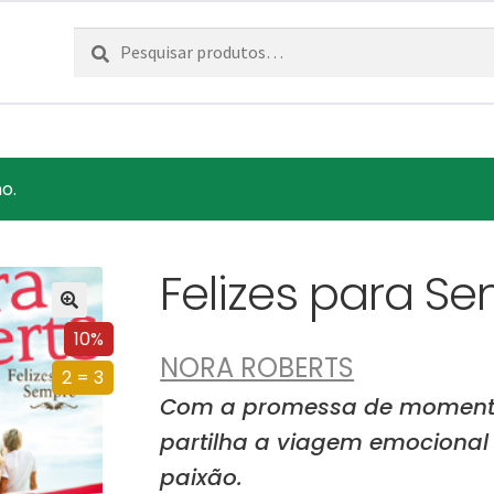
Pesquisar
Pesquisa
por:
o.
Felizes para S
10%
NORA ROBERTS
2 = 3
Com a promessa de momentos
partilha a viagem emociona
paixão.