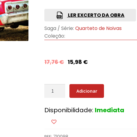
LER EXCERTO DA OBRA
Saga / Série:
Quarteto de Noivas
Coleção:
17,76
€
15,98
€
Quantidade
Adicionar
de
Felizes
Disponibilidade:
Imediata
para
Sempre
REF:
710098