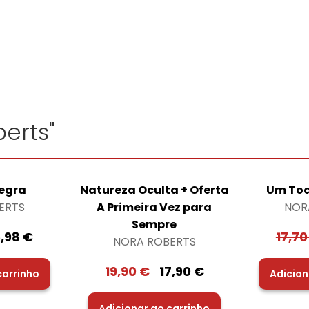
erts"
egra
Natureza Oculta + Oferta
Um Toq
ERTS
A Primeira Vez para
NOR
Sempre
5,98
€
17,7
NORA ROBERTS
19,90
€
17,90
€
carrinho
Adicion
Adicionar ao carrinho