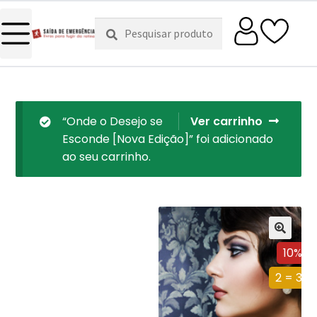
Pesquisar
Pesquisa
por:
“Onde o Desejo se
Ver carrinho
Esconde [Nova Edição]” foi adicionado
ao seu carrinho.
10%
2 = 3