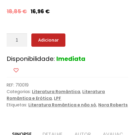
18,85
€
16,96
€
Quantidade
Adicionar
de
Fumo
Disponibilidade:
Imediata
Azul
REF:
710019
Categorias:
Literatura Romântica
,
Literatura
Romântica e Erótica
,
LPF
Etiquetas:
Literatura Romântica e não só
,
Nora Roberts
SINOPSE
DETALHE
AUTOR
AVALIAÇ