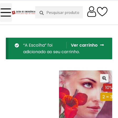
Pesquisar
Pesquisa
por:
“A Escolha” foi
Ver carrinho
adicionado ao seu carrinho.
10%
2 = 3