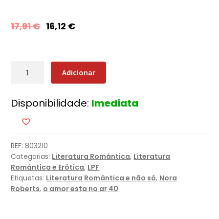
17,91
€
16,12
€
Quantidade
Adicionar
de
Herança
Disponibilidade:
Imediata
de
Vergonha
REF:
803210
Categorias:
Literatura Romântica
,
Literatura
Romântica e Erótica
,
LPF
Etiquetas:
Literatura Romântica e não só
,
Nora
Roberts
,
o amor esta no ar 40