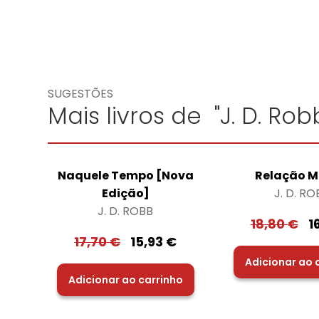
SUGESTÕES
Mais livros de "J. D. Rob
Naquele Tempo [Nova
Relação M
Edição]
J. D. RO
J. D. ROBB
18,80
€
1
17,70
€
15,93
€
Adicionar ao 
Adicionar ao carrinho