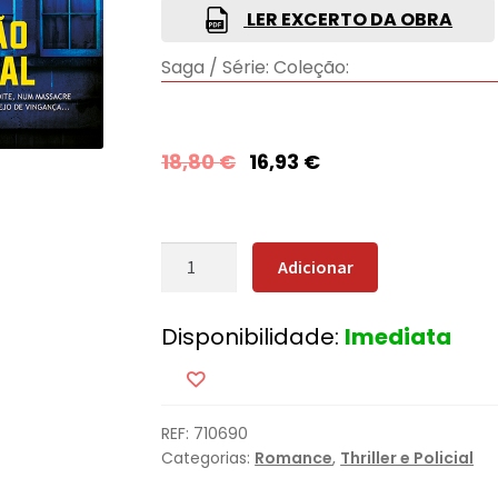
LER EXCERTO DA OBRA
Saga / Série:
Coleção:
18,80
€
16,93
€
Quantidade
Adicionar
de
Ilusão
Disponibilidade:
Imediata
Mortal
REF:
710690
Categorias:
Romance
,
Thriller e Policial