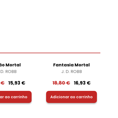
ão Mortal
Fantasia Mortal
. D. ROBB
J. D. ROBB
0
€
15,93
€
18,80
€
16,93
€
ar ao carrinho
Adicionar ao carrinho