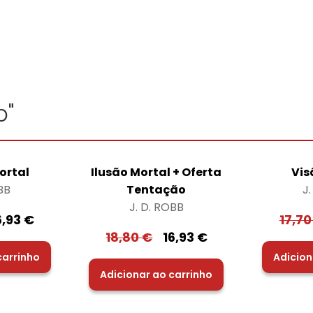
b"
ortal
Ilusão Mortal + Oferta
Vis
BB
Tentação
J
J. D. ROBB
6,93
€
17,7
18,80
€
16,93
€
carrinho
Adicion
Adicionar ao carrinho