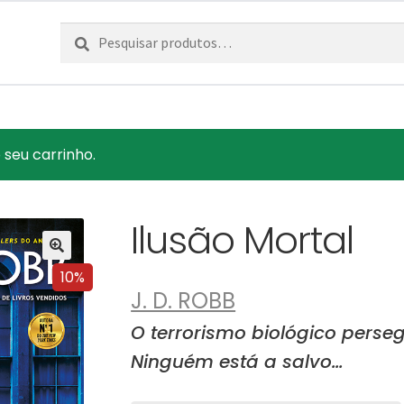
Pesquisar
Pesquisa
por:
 seu carrinho.
Ilusão Mortal
10%
J. D. ROBB
O terrorismo biológico perse
Ninguém está a salvo…