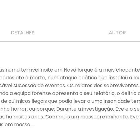
DETALHES
AUTOR
as numa terrível noite em Nova Iorque é a mais chocante 
dos até à morte, num ataque caótico que instalou a louc
cável sucessão de eventos. Os relatos dos sobrevivente
do a equipa forense apresenta o seu relatório, o delírio 
de químicos ilegais que podia levar a uma insanidade te
o horror, ou porquê. Durante a investigação, Eve e o se
das há muitos anos. Com mais um massacre iminente, Eve 
nas em massa…