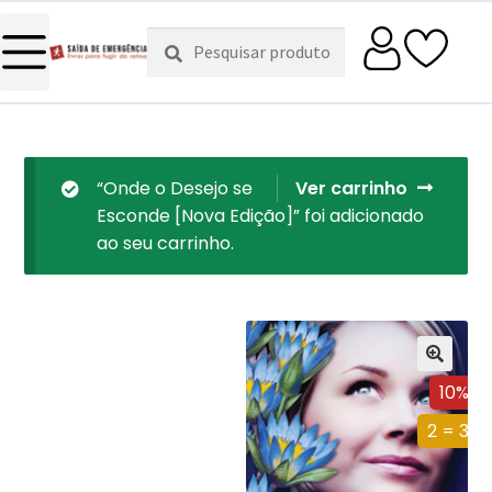
Pesquisar
Pesquisa
por:
“Onde o Desejo se
Ver carrinho
Esconde [Nova Edição]” foi adicionado
ao seu carrinho.
10%
2 = 3