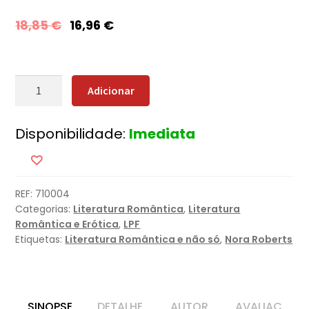
18,85
€
16,96
€
Quantidade
Adicionar
de
Inocência
Disponibilidade:
Imediata
Perdida
REF:
710004
Categorias:
Literatura Romântica
,
Literatura
Romântica e Erótica
,
LPF
Etiquetas:
Literatura Romântica e não só
,
Nora Roberts
SINOPSE
DETALHE
AUTOR
AVALIAÇ