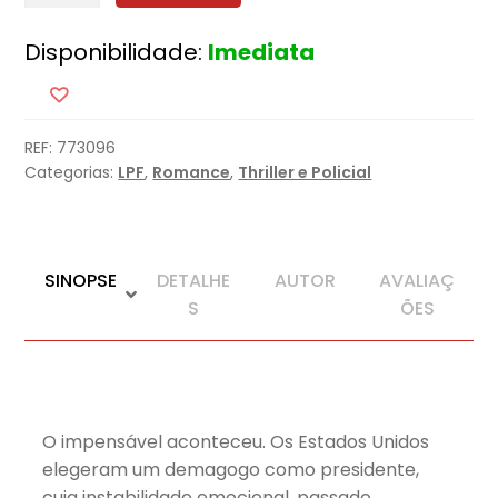
Matar
Disponibilidade:
Imediata
o
Presidente
REF:
773096
Categorias:
LPF
,
Romance
,
Thriller e Policial
SINOPSE
DETALHE
AUTOR
AVALIAÇ
S
ÕES
O impensável aconteceu. Os Estados Unidos
elegeram um demagogo como presidente,
cuja instabilidade emocional, passado