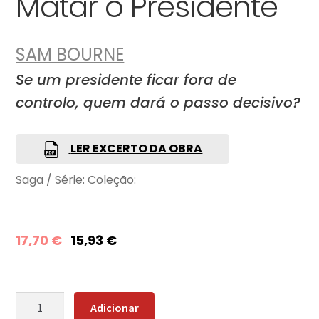
Matar o Presidente
SAM BOURNE
Se um presidente ficar fora de
controlo, quem dará o passo decisivo?
LER EXCERTO DA OBRA
Saga / Série:
Coleção:
17,70
€
15,93
€
Quantidade
Adicionar
de