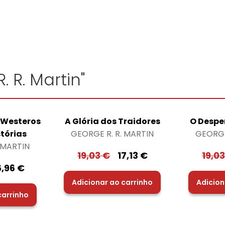
. R. Martin"
 Westeros
A Glória dos Traidores
O Despe
stórias
GEORGE R. R. MARTIN
GEORGE
 MARTIN
19,03
€
17,13
€
19,0
6,96
€
Adicionar ao carrinho
Adicion
carrinho