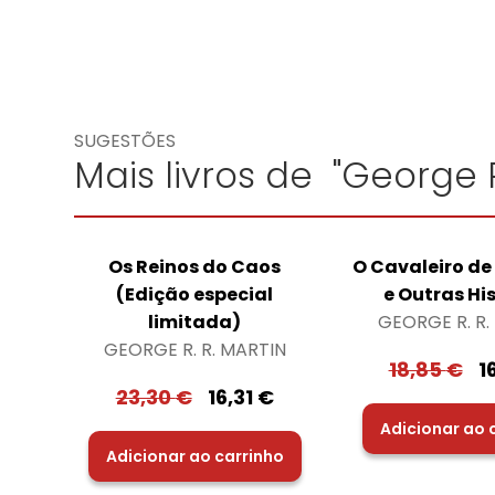
SUGESTÕES
Mais livros de "George R
Os Reinos do Caos
O Cavaleiro de
(Edição especial
e Outras Hi
limitada)
GEORGE R. R.
GEORGE R. R. MARTIN
18,85
€
1
23,30
€
16,31
€
Adicionar ao 
Adicionar ao carrinho