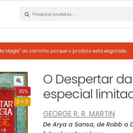
Pesquisar
Pesquisa
por:
a Magia" ao carrinho porque o produto está esgotado.
O Despertar da
especial limita
30%
2 = 3
GEORGE R. R. MARTIN
De Arya a Sansa, de Robb a 