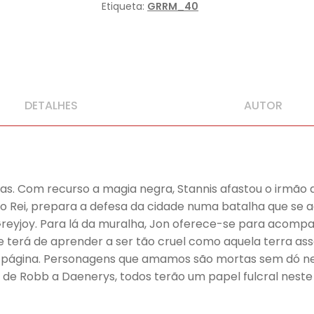
limitada)
Etiqueta:
GRRM_40
DETALHES
AUTOR
uas. Com recurso a magia negra, Stannis afastou o irmão
do Rei, prepara a defesa da cidade numa batalha que se ad
 Greyjoy. Para lá da muralha, Jon oferece-se para acom
le terá de aprender a ser tão cruel como aquela terra as
a página. Personagens que amamos são mortas sem dó n
 de Robb a Daenerys, todos terão um papel fulcral neste