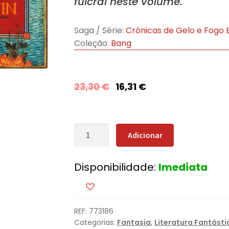
fulcral neste volume.
Saga / Série:
Crónicas de Gelo e Fogo 
Coleção:
Bang
23,30
€
16,31
€
Quantidade
Adicionar
de
O
Disponibilidade:
Imediata
Despertar
da
Magia
(Edição
REF:
773186
especial
Categorias:
Fantasia
,
Literatura Fantásti