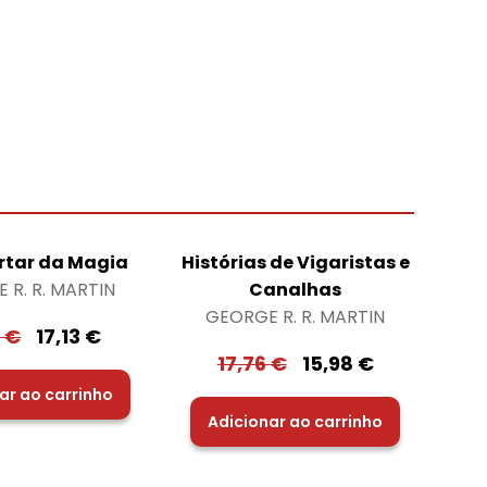
rtar da Magia
Histórias de Vigaristas e
 R. R. MARTIN
Canalhas
GEORGE R. R. MARTIN
3
€
17,13
€
17,76
€
15,98
€
ar ao carrinho
Adicionar ao carrinho