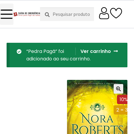
Pesquisar
Pesquisa
por:
“Pedra Pagã” foi
Ver carrinho
adicionado ao seu carrinho.
10%
2 = 3