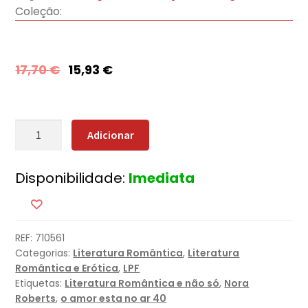
Coleção:
17,70
€
15,93
€
Quantidade
Adicionar
de
O
Disponibilidade:
Imediata
Despertar
REF:
710561
Categorias:
Literatura Romântica
,
Literatura
Romântica e Erótica
,
LPF
Etiquetas:
Literatura Romântica e não só
,
Nora
Roberts
,
o amor esta no ar 40