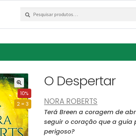
Pesquisar
Pesquisa
por:
O Despertar
10%
NORA ROBERTS
2 = 3
Terá Breen a coragem de abr
seguir o coração que a guia
perigoso?