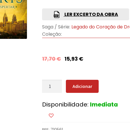
LER EXCERTO DA OBRA
Saga / Série:
Legado do Coração de D
Coleção:
17,70
€
15,93
€
Quantidade
Adicionar
de
O
Disponibilidade:
Imediata
Despertar
REF:
710561