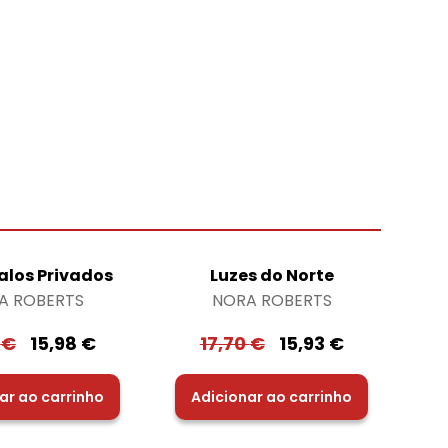
alos Privados
Luzes do Norte
A ROBERTS
NORA ROBERTS
6
€
15,98
€
17,70
€
15,93
€
ar ao carrinho
Adicionar ao carrinho