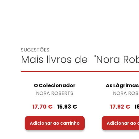
SUGESTÕES
Mais livros de "Nora Rob
O Colecionador
As Lágrimas
NORA ROBERTS
NORA ROB
17,70
€
15,93
€
17,92
€
1
Adicionar ao carrinho
Adicionar ao 