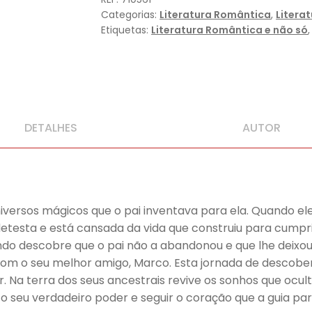
Categorias:
Literatura Romântica
,
Litera
Etiquetas:
Literatura Romântica e não só
DETALHES
AUTOR
iversos mágicos que o pai inventava para ela. Quando ele 
esta e está cansada da vida que construiu para cumprir
ndo descobre que o pai não a abandonou e que lhe deixo
a com o seu melhor amigo, Marco. Esta jornada de descob
. Na terra dos seus ancestrais revive os sonhos que ocu
 seu verdadeiro poder e seguir o coração que a guia pa