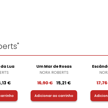
erts"
 da Lua
Um Mar de Rosas
Escând
ERTS
NORA ROBERTS
NOR
6,13
€
16,90
€
15,21
€
17,7
carrinho
Adicionar ao carrinho
Adicion