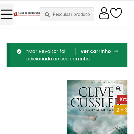
Pesquisar
Pesquisa
por:
“Mar Revolto” foi
Ver carrinho
adicionado ao seu carrinho.
10%
2 = 3