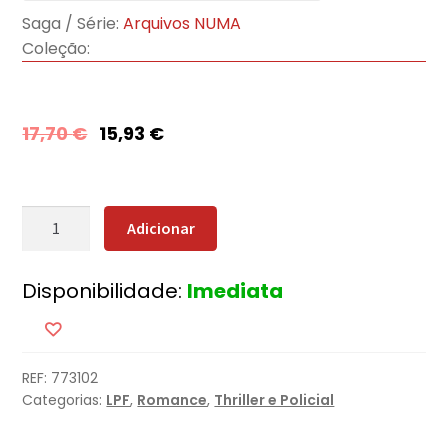
Saga / Série:
Arquivos NUMA
Coleção:
17,70
€
15,93
€
Quantidade
Adicionar
de
O
Disponibilidade:
Imediata
Falcão
da
Noite
REF:
773102
Categorias:
LPF
,
Romance
,
Thriller e Policial