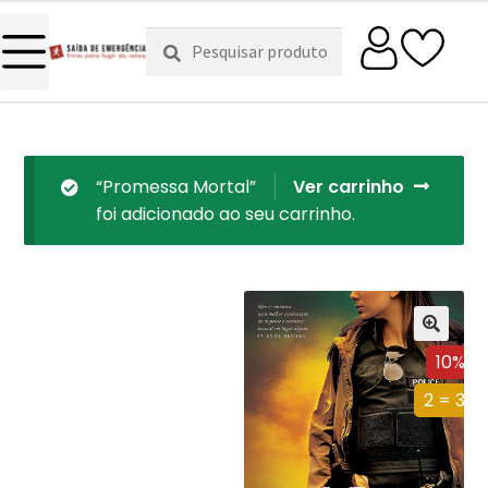
Pesquisar
Pesquisa
por:
“Promessa Mortal”
Ver carrinho
foi adicionado ao seu carrinho.
10%
2 = 3