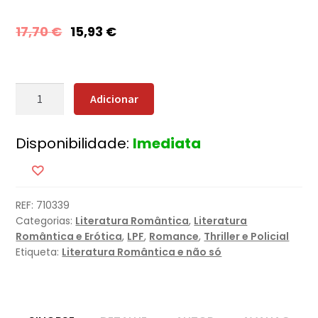
17,70
€
15,93
€
Quantidade
Adicionar
de
Origem
Disponibilidade:
Imediata
Mortal
REF:
710339
Categorias:
Literatura Romântica
,
Literatura
Romântica e Erótica
,
LPF
,
Romance
,
Thriller e Policial
Etiqueta:
Literatura Romântica e não só