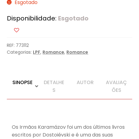
Esgotado
Disponibilidade:
Esgotado
REF:
773112
Categorias:
LPF
,
Romance
,
Romance
SINOPSE
DETALHE
AUTOR
AVALIAÇ
S
ÕES
Os Irmãos Karamázov foi um dos últimos livros
escritos por Dostoiévski e é uma das suas