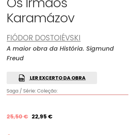
Os Irmãos
Karamázov
FIÓDOR DOSTOIÉVSKI
A maior obra da História. Sigmund
Freud
LER EXCERTO DA OBRA
Saga / Série:
Coleção:
25,50
€
22,95
€