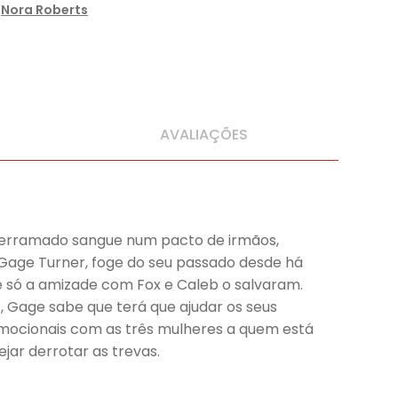
,
Nora Roberts
AVALIAÇÕES
e derramado sangue num pacto de irmãos,
 Gage Turner, foge do seu passado desde há
, e só a amizade com Fox e Caleb o salvaram.
s, Gage sabe que terá que ajudar os seus
s emocionais com as três mulheres a quem está
jar derrotar as trevas.