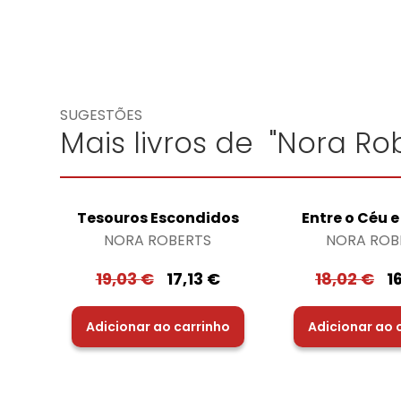
SUGESTÕES
Mais livros de "Nora Rob
Tesouros Escondidos
Entre o Céu e
NORA ROBERTS
NORA ROB
19,03
€
17,13
€
18,02
€
1
Adicionar ao carrinho
Adicionar ao 