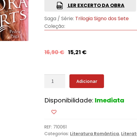
LER EXCERTO DA OBRA
Saga / Série:
Trilogia Signo dos Sete
Coleção:
16,90
€
15,21
€
Quantidade
Adicionar
de
Pedra
Disponibilidade:
Imediata
Pagã
REF:
710061
Categorias:
Literatura Romântica
,
Litera