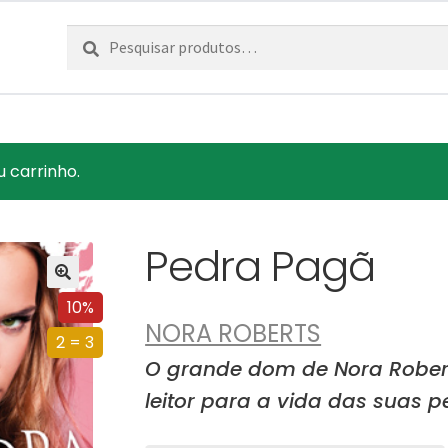
Pesquisar
Pesquisa
por:
u carrinho.
Pedra Pagã
10%
NORA ROBERTS
2 = 3
O grande dom de Nora Robert
leitor para a vida das suas p