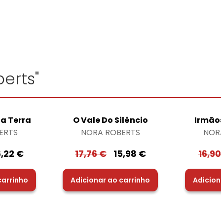
erts"
 a Terra
O Vale Do Silêncio
Irmão
ERTS
NORA ROBERTS
NOR
6,22
€
17,76
€
15,98
€
16,9
carrinho
Adicionar ao carrinho
Adicion