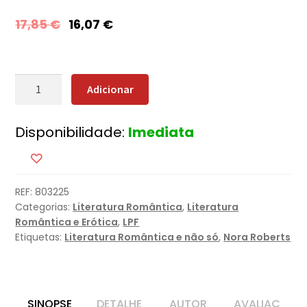
17,85
€
16,07
€
Quantidade
Adicionar
de
Porto
Disponibilidade:
Imediata
de
Abrigo
REF:
803225
Categorias:
Literatura Romântica
,
Literatura
Romântica e Erótica
,
LPF
Etiquetas:
Literatura Romântica e não só
,
Nora Roberts
SINOPSE
DETALHE
AUTOR
AVALIAÇ