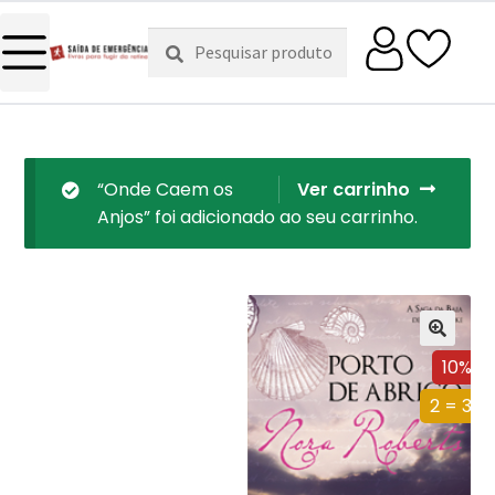
Pesquisar
Pesquisa
por:
“Onde Caem os
Ver carrinho
Anjos” foi adicionado ao seu carrinho.
10%
2 = 3