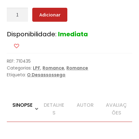
Quantidade
Adicionar
de
Positivo
Disponibilidade:
Imediata
REF:
710435
Categorias:
LPF
,
Romance
,
Romance
Etiqueta:
O Desassossego
SINOPSE
DETALHE
AUTOR
AVALIAÇ
S
ÕES