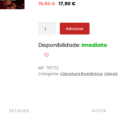
19,90
€
17,90
€
Quantidade
Adicionar
de
Reencontro
Disponibilidade:
Imediata
Com
o
Passado
-
REF:
710772
[Nova
Categorias:
Literatura Romântica
,
Litera
Edição]
DETALHES
AUTOR