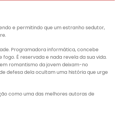
bendo e permitindo que um estranho sedutor,
re.
idade. Programadora informática, concebe
ogo. É reservada e nada revela da sua vida.
s e sem romantismo da jovem deixam-no
 de defesa dela ocultam uma história que urge
ição como uma das melhores autoras de