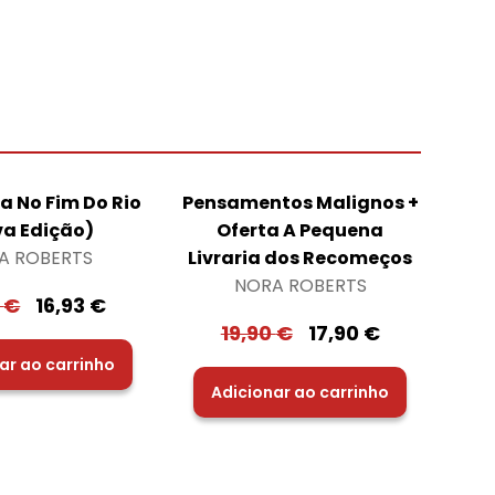
a No Fim Do Rio
Pensamentos Malignos +
va Edição)
Oferta A Pequena
A ROBERTS
Livraria dos Recomeços
NORA ROBERTS
0
€
16,93
€
19,90
€
17,90
€
ar ao carrinho
Adicionar ao carrinho