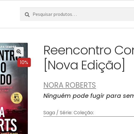
Pesquisar
Pesquisa
por:
Reencontro Co
[Nova Edição]
10%
NORA ROBERTS
Ninguém pode fugir para se
Saga / Série:
Coleção: