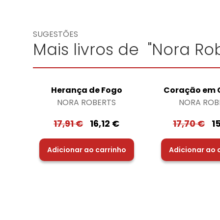
SUGESTÕES
Mais livros de "Nora Rob
Herança de Fogo
Coração em
NORA ROBERTS
NORA ROB
17,91
€
16,12
€
17,70
€
1
Adicionar ao carrinho
Adicionar ao 