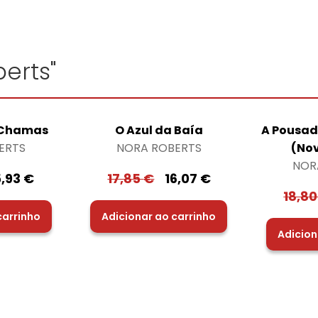
erts"
 Chamas
O Azul da Baía
A Pousad
ERTS
NORA ROBERTS
(No
NOR
5,93
€
17,85
€
16,07
€
18,8
carrinho
Adicionar ao carrinho
Adicion