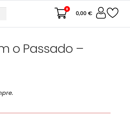
0
0,00 €
m o Passado –
mpre.