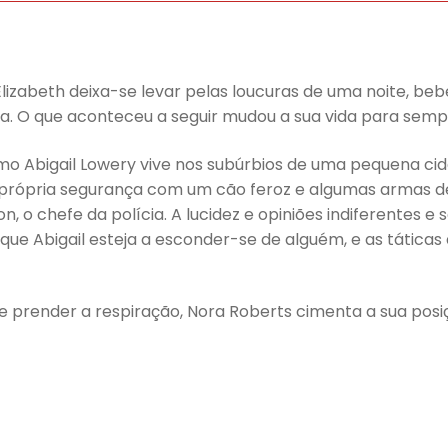
Elizabeth deixa-se levar pelas loucuras de uma noite, be
da. O que aconteceu a seguir mudou a sua vida para semp
mo Abigail Lowery vive nos subúrbios de uma pequena c
rópria segurança com um cão feroz e algumas armas de f
n, o chefe da polícia. A lucidez e opiniões indiferente
 que Abigail esteja a esconder-se de alguém, e as táticas
 prender a respiração, Nora Roberts cimenta a sua pos