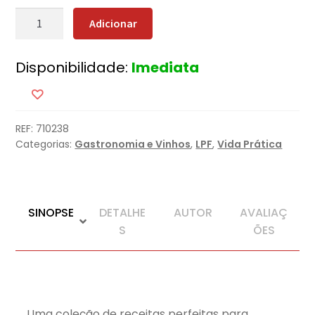
Quantidade
Adicionar
de
Viagens
Disponibilidade:
Imediata
da
Comida
Saudável
REF:
710238
Categorias:
Gastronomia e Vinhos
,
LPF
,
Vida Prática
SINOPSE
DETALHE
AUTOR
AVALIAÇ
S
ÕES
Uma coleção de receitas perfeitas para