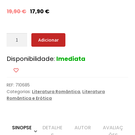
19,90
€
17,90
€
Quantidade
Adicionar
de
Vítima
Disponibilidade:
Imediata
Perfeita
REF:
710685
Categorias:
Literatura Romântica
,
Literatura
Romântica e Erótica
SINOPSE
DETALHE
AUTOR
AVALIAÇ