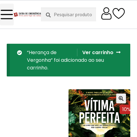
Pesquisar
Pesquisa
por:
“Herança de
Ver carrinho
Vergonha” foi adicionado ao seu
carrinho.
10%