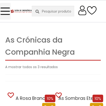
Pesquisar
Pesquisa
por:
As Crónicas da
Companhia Negra
A mostrar todos os 3 resultados
A Rosa Branca
As Sombras Eternas
10%
10%