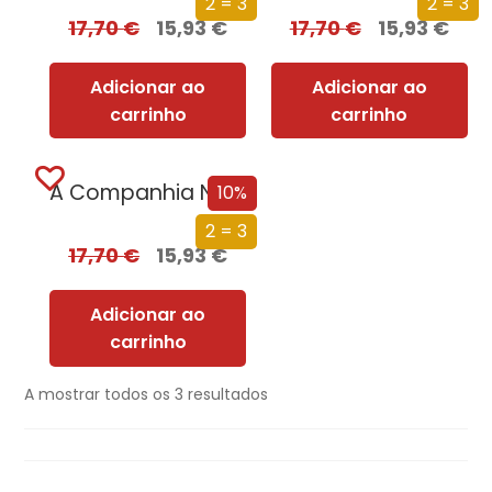
2 = 3
2 = 3
17,70
€
15,93
€
17,70
€
15,93
€
Adicionar ao
Adicionar ao
carrinho
carrinho
A Companhia Negra
10%
2 = 3
17,70
€
15,93
€
Adicionar ao
carrinho
A mostrar todos os 3 resultados