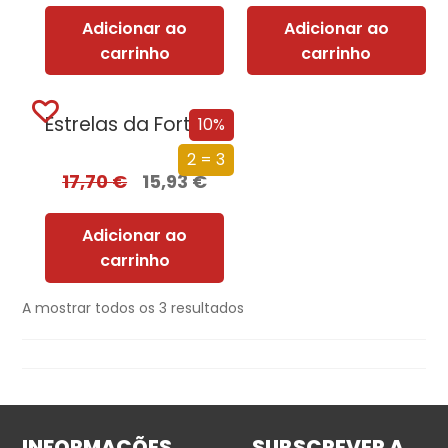
Adicionar ao
Adicionar ao
carrinho
carrinho
Estrelas da Fortuna
10%
2 = 3
17,70
€
15,93
€
Adicionar ao
carrinho
A mostrar todos os 3 resultados
INFORMAÇÕES
SUBSCREVER A