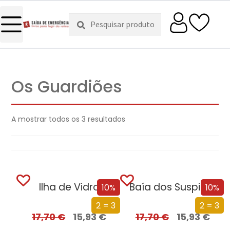
Pesquisar
Pesquisa
por:
Os Guardiões
A mostrar todos os 3 resultados
Ilha de Vidro
Baía dos Suspiros
10%
10%
2 = 3
2 = 3
17,70
€
15,93
€
17,70
€
15,93
€