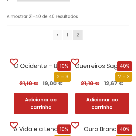
A mostrar 21–40 de 40 resultados
1
2
O Ocidente – Uma Nova História de um Conceito Milenar
Guerreiros Sagrados
10%
40%
2 = 3
2 = 3
21,10
€
19,00
€
21,10
€
12,67
€
Adicionar ao
Adicionar ao
carrinho
carrinho
A Vida e a Lenda do Sultão Saladino
Ouro Branco
10%
40%