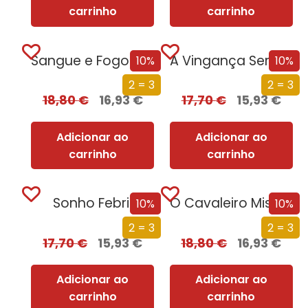
carrinho
carrinho
Sangue e Fogo – Volume 1 – Parte 1
A Vingança Serve-se Fria Parte Dois
10%
10%
2 = 3
2 = 3
18,80
€
16,93
€
17,70
€
15,93
€
Adicionar ao
Adicionar ao
carrinho
carrinho
Sonho Febril
O Cavaleiro Misterioso
10%
10%
2 = 3
2 = 3
17,70
€
15,93
€
18,80
€
16,93
€
Adicionar ao
Adicionar ao
carrinho
carrinho