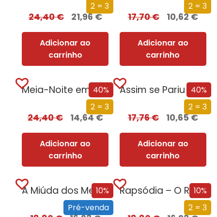
2 = 3
2 = 3
24,40
€
21,96
€
17,70
€
10,62
€
Adicionar ao
Adicionar ao
carrinho
carrinho
Meia-Noite em Chernobyl
Assim se Pariu o Brasil
40%
40%
2 = 3
2 = 3
24,40
€
14,64
€
17,76
€
10,65
€
Adicionar ao
Adicionar ao
carrinho
carrinho
A Miúda dos Meus Sonhos
Rapsódia – O Rei da Noite
10%
10%
Pré-venda
2 = 3