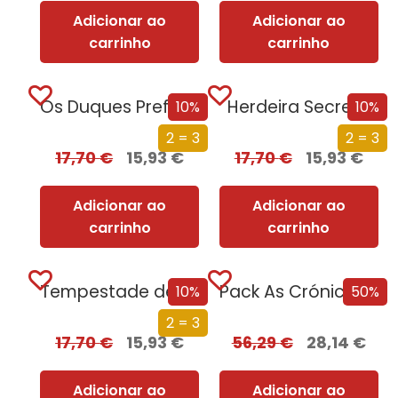
Adicionar ao
Adicionar ao
carrinho
carrinho
Os Duques Preferem as Loiras
Herdeira Secreta
10%
10%
2 = 3
2 = 3
17,70
€
15,93
€
17,70
€
15,93
€
Adicionar ao
Adicionar ao
carrinho
carrinho
Tempestade de Guerra – Parte 2
Pack As Crónicas da Companhia Negra
10%
50%
2 = 3
17,70
€
15,93
€
56,29
€
28,14
€
Adicionar ao
Adicionar ao