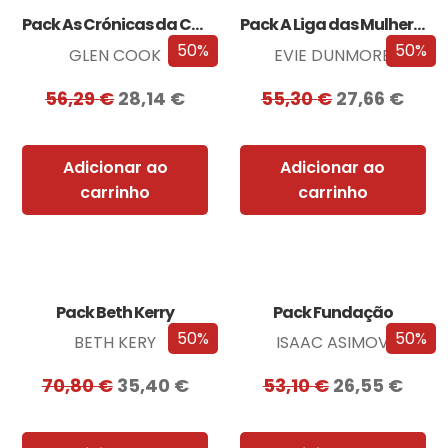
Pack As Crónicas da Companhia Negra
Pack A Liga das Mulheres Extraordinárias
50%
50%
GLEN COOK
EVIE DUNMORE
56,29
€
28,14
€
55,30
€
27,66
€
Adicionar ao
Adicionar ao
carrinho
carrinho
Pack Beth Kerry
Pack Fundação
50%
50%
BETH KERY
ISAAC ASIMOV
70,80
€
35,40
€
53,10
€
26,55
€