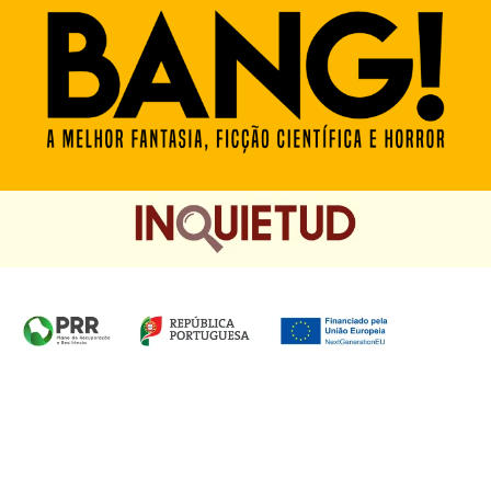
Homepage das Edições Saída de Emergência, Edições
Chá das Cinco e Chancela Desassossego.