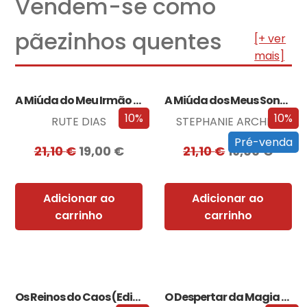
Vendem-se como
pãezinhos quentes
[+ ver
mais]
A Miúda do Meu Irmão – Edição…
A Miúda dos Meus Sonhos – Edição…
10%
10%
RUTE DIAS
STEPHANIE ARCHER
Pré-venda
21,10
€
19,00
€
21,10
€
19,00
€
Adicionar ao
Adicionar ao
carrinho
carrinho
Os Reinos do Caos (Edição especial limitada)
O Despertar da Magia (Edição especial limitada)