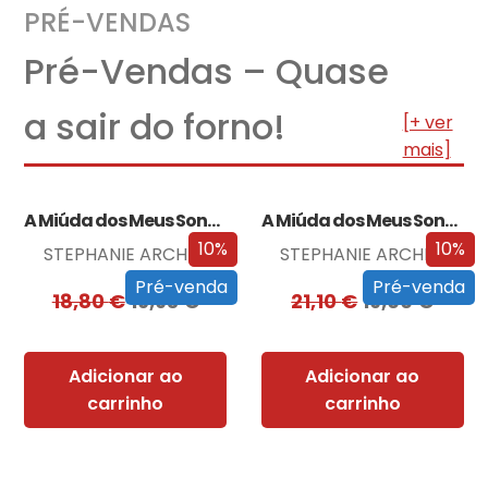
PRÉ-VENDAS
Pré-Vendas – Quase
a sair do forno!
[+ ver
mais]
A Miúda dos Meus Sonhos
A Miúda dos Meus Sonhos – Edição…
10%
10%
STEPHANIE ARCHER
STEPHANIE ARCHER
Pré-venda
Pré-venda
18,80
€
16,93
€
21,10
€
19,00
€
Adicionar ao
Adicionar ao
carrinho
carrinho