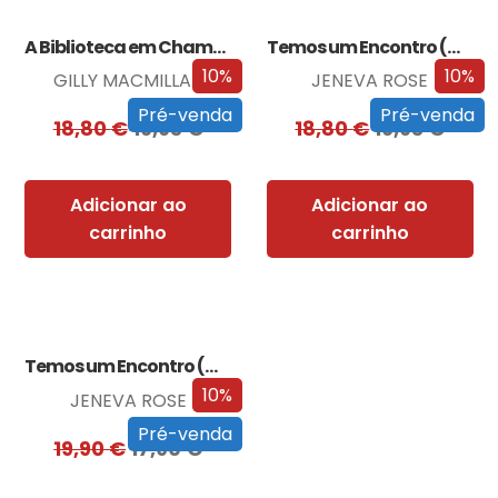
A Biblioteca em Chamas
Temos um Encontro (Outra Vez)
10%
10%
GILLY MACMILLAN
JENEVA ROSE
Pré-venda
Pré-venda
18,80
€
16,93
€
18,80
€
16,93
€
Adicionar ao
Adicionar ao
carrinho
carrinho
Temos um Encontro (Outra Vez) – Edição…
10%
JENEVA ROSE
Pré-venda
19,90
€
17,90
€