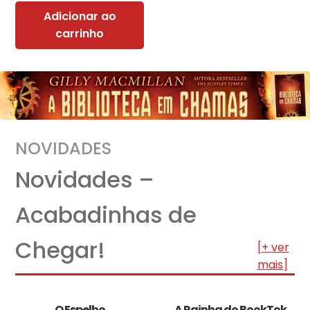
Adicionar ao
carrinho
NOVIDADES
Novidades –
Acabadinhas de
Chegar!
[+ ver
mais]
O Espelho
A Rainha do BookTok