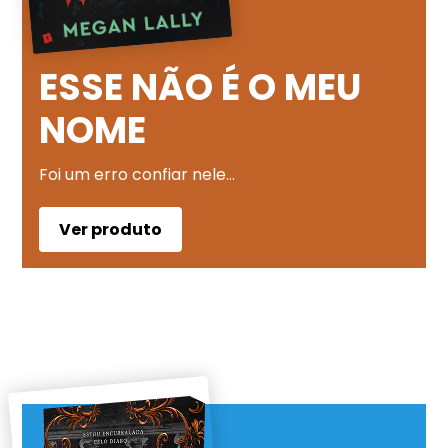
ESSE NÃO É O MEU
NOME
Foi um erro confiar nele…
Ver produto