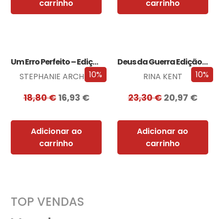
carrinho
carrinho
Um Erro Perfeito – Edição com EDGES
Deus da Guerra Edição com EDGES
10%
10%
STEPHANIE ARCHER
RINA KENT
18,80
€
16,93
€
23,30
€
20,97
€
Adicionar ao
Adicionar ao
carrinho
carrinho
TOP VENDAS