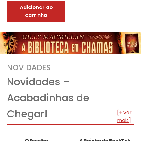
Adicionar ao
carrinho
NOVIDADES
Novidades –
Acabadinhas de
Chegar!
[+ ver
mais]
O Espelho
A Rainha do BookTok