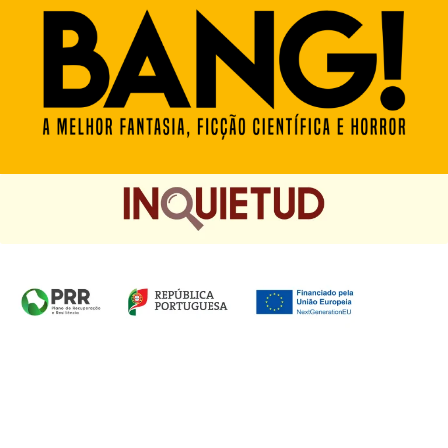
Homepage das Edições Saída de Emergência, Edições
Chá das Cinco e Chancela Desassossego.