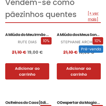
Vendem-se como
pãezinhos quentes
[+ ver
mais]
A Miúda do Meu Irmão – Edição…
A Miúda dos Meus Sonhos – Edição…
10%
10%
RUTE DIAS
STEPHANIE ARCHER
Pré-venda
21,10
€
19,00
€
21,10
€
19,00
€
Adicionar ao
Adicionar ao
carrinho
carrinho
Os Reinos do Caos (Edição especial limitada)
O Despertar da Magia (Edição especial limitada)