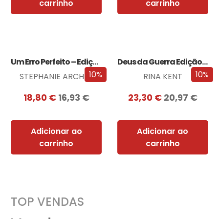
carrinho
carrinho
Um Erro Perfeito – Edição com EDGES
Deus da Guerra Edição com EDGES
10%
10%
STEPHANIE ARCHER
RINA KENT
18,80
€
16,93
€
23,30
€
20,97
€
Adicionar ao
Adicionar ao
carrinho
carrinho
TOP VENDAS