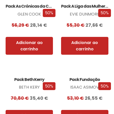
Pack As Crónicas da Companhia Negra
Pack A Liga das Mulheres Extraordinárias
50%
50%
GLEN COOK
EVIE DUNMORE
56,29
€
28,14
€
55,30
€
27,66
€
Adicionar ao
Adicionar ao
carrinho
carrinho
Pack Beth Kerry
Pack Fundação
50%
50%
BETH KERY
ISAAC ASIMOV
70,80
€
35,40
€
53,10
€
26,55
€