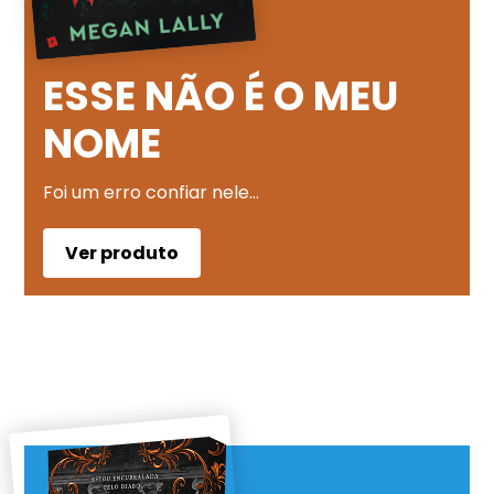
ESSE NÃO É O MEU
NOME
Foi um erro confiar nele…
Ver produto