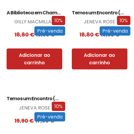
A Biblioteca em Chamas
Temos um Encontro (Outra Vez)
10%
10%
GILLY MACMILLAN
JENEVA ROSE
Pré-venda
Pré-venda
18,80
€
16,93
€
18,80
€
16,93
€
Adicionar ao
Adicionar ao
carrinho
carrinho
Temos um Encontro (Outra Vez) – Edição…
10%
JENEVA ROSE
Pré-venda
19,90
€
17,90
€