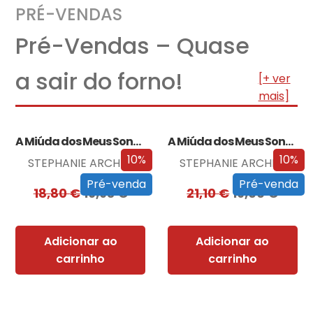
PRÉ-VENDAS
Pré-Vendas – Quase
a sair do forno!
[+ ver
mais]
A Miúda dos Meus Sonhos
A Miúda dos Meus Sonhos – Edição…
10%
10%
STEPHANIE ARCHER
STEPHANIE ARCHER
Pré-venda
Pré-venda
18,80
€
16,93
€
21,10
€
19,00
€
Adicionar ao
Adicionar ao
carrinho
carrinho