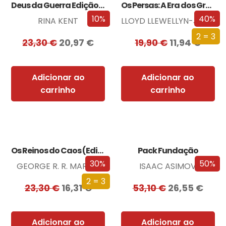
Deus da Guerra Edição com EDGES
Os Persas: A Era dos Grandes Reis
10%
40%
RINA KENT
LLOYD LLEWELLYN-JONES
2 = 3
23,30
€
20,97
€
19,90
€
11,94
€
Adicionar ao
Adicionar ao
carrinho
carrinho
Os Reinos do Caos (Edição especial limitada)
Pack Fundação
30%
50%
GEORGE R. R. MARTIN
ISAAC ASIMOV
2 = 3
23,30
€
16,31
€
53,10
€
26,55
€
Adicionar ao
Adicionar ao