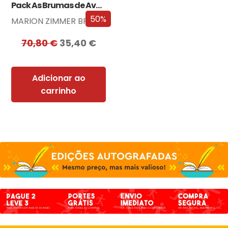
Pack As Brumas de Avalon
50%
MARION ZIMMER BRADLEY
70,80
€
35,40
€
Adicionar ao
carrinho