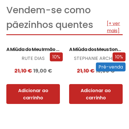
Vendem-se como
pãezinhos quentes
[+ ver
mais]
A Miúda do Meu Irmão – Edição…
A Miúda dos Meus Sonhos – Edição…
10%
10%
RUTE DIAS
STEPHANIE ARCHER
Pré-venda
21,10
€
19,00
€
21,10
€
19,00
€
Adicionar ao
Adicionar ao
carrinho
carrinho