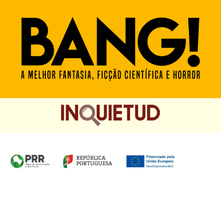
Homepage das Edições Saída de Emergência, Edições
Chá das Cinco e Chancela Desassossego.