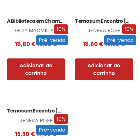
A Biblioteca em Chamas
Temos um Encontro (Outra Vez)
10%
10%
GILLY MACMILLAN
JENEVA ROSE
Pré-venda
Pré-venda
18,80
€
16,93
€
18,80
€
16,93
€
Adicionar ao
Adicionar ao
carrinho
carrinho
Temos um Encontro (Outra Vez) – Edição…
10%
JENEVA ROSE
Pré-venda
19,90
€
17,90
€