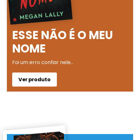
ESSE NÃO É O MEU
NOME
Foi um erro confiar nele…
Ver produto