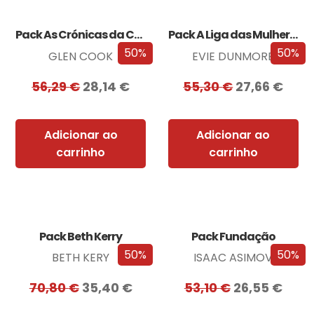
Pack As Crónicas da Companhia Negra
Pack A Liga das Mulheres Extraordinárias
50%
50%
GLEN COOK
EVIE DUNMORE
56,29
€
28,14
€
55,30
€
27,66
€
Adicionar ao
Adicionar ao
carrinho
carrinho
Pack Beth Kerry
Pack Fundação
50%
50%
BETH KERY
ISAAC ASIMOV
70,80
€
35,40
€
53,10
€
26,55
€