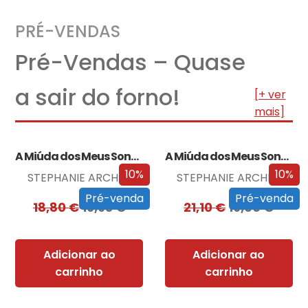
PRÉ-VENDAS
Pré-Vendas – Quase
a sair do forno!
[+ ver
mais]
A Miúda dos Meus Sonhos
A Miúda dos Meus Sonhos – Edição…
10%
10%
STEPHANIE ARCHER
STEPHANIE ARCHER
Pré-venda
Pré-venda
18,80
€
16,93
€
21,10
€
19,00
€
Adicionar ao
Adicionar ao
carrinho
carrinho