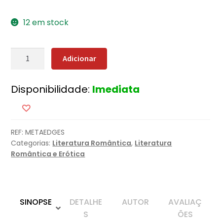
12 em stock
Quantidade
Adicionar
de
A
Disponibilidade:
Imediata
Meta
-
Edição
com
REF:
METAEDGES
EDGES
Categorias:
Literatura Romântica
,
Literatura
Romântica e Erótica
SINOPSE
DETALHE
AUTOR
AVALIAÇ
S
ÕES