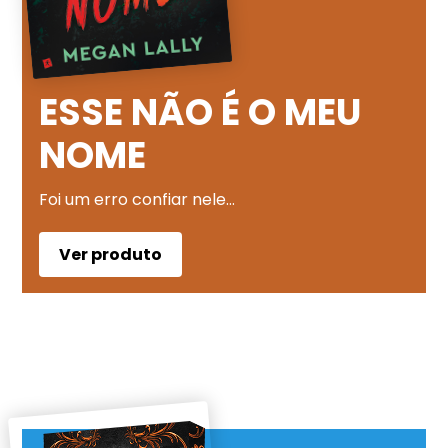
ESSE NÃO É O MEU
NOME
Foi um erro confiar nele…
Ver produto