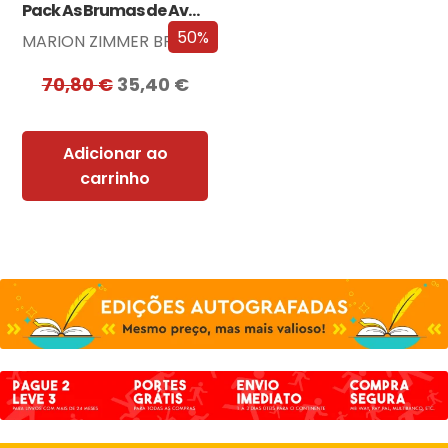
Pack As Brumas de Avalon
50%
MARION ZIMMER BRADLEY
70,80
€
35,40
€
Adicionar ao
carrinho