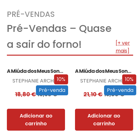
PRÉ-VENDAS
Pré-Vendas – Quase
a sair do forno!
[+ ver
mais]
A Miúda dos Meus Sonhos
A Miúda dos Meus Sonhos – Edição…
10%
10%
STEPHANIE ARCHER
STEPHANIE ARCHER
Pré-venda
Pré-venda
18,80
€
16,93
€
21,10
€
19,00
€
Adicionar ao
Adicionar ao
carrinho
carrinho