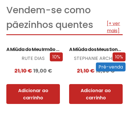
Vendem-se como
pãezinhos quentes
[+ ver
mais]
A Miúda do Meu Irmão – Edição…
A Miúda dos Meus Sonhos – Edição…
10%
10%
RUTE DIAS
STEPHANIE ARCHER
Pré-venda
21,10
€
19,00
€
21,10
€
19,00
€
Adicionar ao
Adicionar ao
carrinho
carrinho