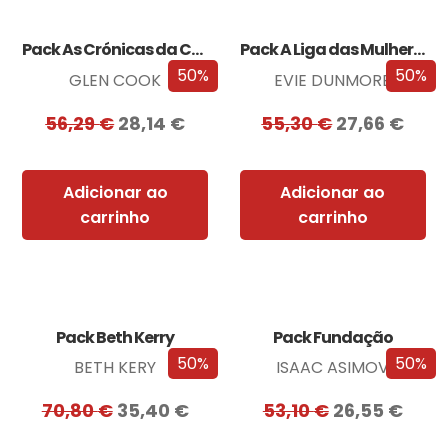
Pack As Crónicas da Companhia Negra
Pack A Liga das Mulheres Extraordinárias
50%
50%
GLEN COOK
EVIE DUNMORE
56,29
€
28,14
€
55,30
€
27,66
€
Adicionar ao
Adicionar ao
carrinho
carrinho
Pack Beth Kerry
Pack Fundação
50%
50%
BETH KERY
ISAAC ASIMOV
70,80
€
35,40
€
53,10
€
26,55
€