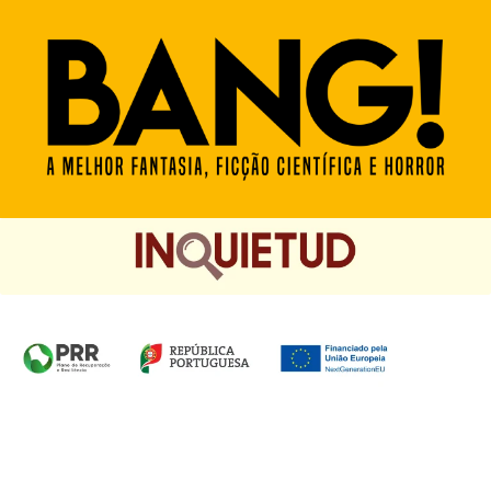
Homepage das Edições Saída de Emergência, Edições
Chá das Cinco e Chancela Desassossego.