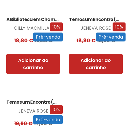
A Biblioteca em Chamas
Temos um Encontro (Outra Vez)
10%
10%
GILLY MACMILLAN
JENEVA ROSE
Pré-venda
Pré-venda
18,80
€
16,93
€
18,80
€
16,93
€
Adicionar ao
Adicionar ao
carrinho
carrinho
Temos um Encontro (Outra Vez) – Edição…
10%
JENEVA ROSE
Pré-venda
19,90
€
17,90
€