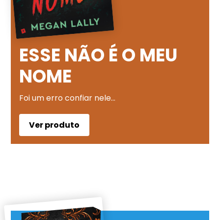
ESSE NÃO É O MEU
NOME
Foi um erro confiar nele…
Ver produto