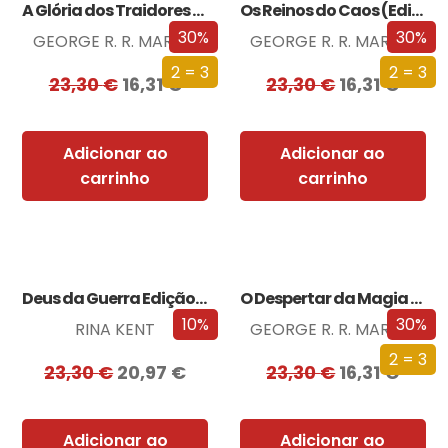
A Glória dos Traidores (Edição especial limitada)
Os Reinos do Caos (Edição especial limitada)
30%
30%
GEORGE R. R. MARTIN
GEORGE R. R. MARTIN
2 = 3
2 = 3
23,30
€
16,31
€
23,30
€
16,31
€
Adicionar ao
Adicionar ao
carrinho
carrinho
Deus da Guerra Edição com EDGES
O Despertar da Magia (Edição especial limitada)
10%
30%
RINA KENT
GEORGE R. R. MARTIN
2 = 3
23,30
€
20,97
€
23,30
€
16,31
€
Adicionar ao
Adicionar ao