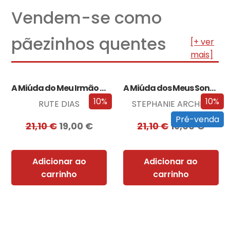
Vendem-se como
pãezinhos quentes
[+ ver
mais]
A Miúda do Meu Irmão – Edição…
A Miúda dos Meus Sonhos – Edição…
10%
10%
RUTE DIAS
STEPHANIE ARCHER
Pré-venda
21,10
€
19,00
€
21,10
€
19,00
€
Adicionar ao
Adicionar ao
carrinho
carrinho