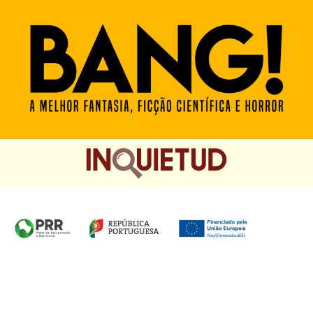
Homepage das Edições Saída de Emergência, Edições
Chá das Cinco e Chancela Desassossego.