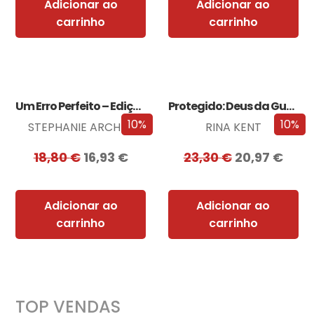
Adicionar ao
Adicionar ao
carrinho
carrinho
Um Erro Perfeito – Edição com EDGES
Protegido: Deus da Guerra Edição com EDGES
10%
10%
STEPHANIE ARCHER
RINA KENT
18,80
€
16,93
€
23,30
€
20,97
€
Adicionar ao
Adicionar ao
carrinho
carrinho
TOP VENDAS