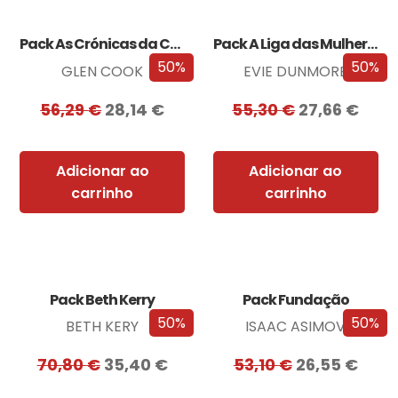
Pack As Crónicas da Companhia Negra
Pack A Liga das Mulheres Extraordinárias
50%
50%
GLEN COOK
EVIE DUNMORE
56,29
€
28,14
€
55,30
€
27,66
€
Adicionar ao
Adicionar ao
carrinho
carrinho
Pack Beth Kerry
Pack Fundação
50%
50%
BETH KERY
ISAAC ASIMOV
70,80
€
35,40
€
53,10
€
26,55
€