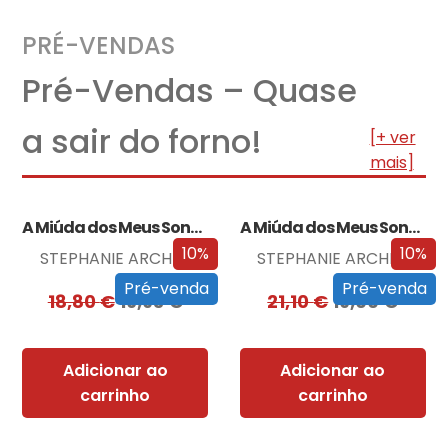
PRÉ-VENDAS
Pré-Vendas – Quase
a sair do forno!
[+ ver
mais]
A Miúda dos Meus Sonhos
A Miúda dos Meus Sonhos – Edição…
10%
10%
STEPHANIE ARCHER
STEPHANIE ARCHER
Pré-venda
Pré-venda
18,80
€
16,93
€
21,10
€
19,00
€
Adicionar ao
Adicionar ao
carrinho
carrinho