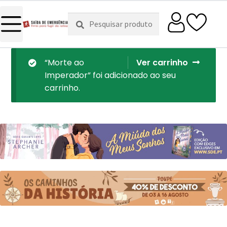
Pesquisar
Pesquisa
por:
“Morte ao
Ver carrinho
Imperador” foi adicionado ao seu
carrinho.