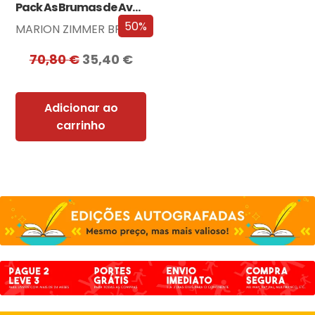
Pack As Brumas de Avalon
50%
MARION ZIMMER BRADLEY
70,80
€
35,40
€
Adicionar ao
carrinho