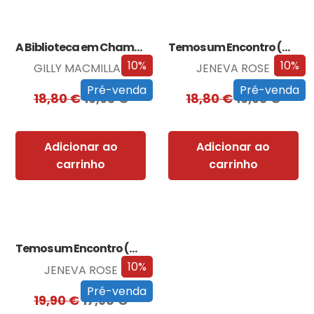
A Biblioteca em Chamas
Temos um Encontro (Outra Vez)
10%
10%
GILLY MACMILLAN
JENEVA ROSE
Pré-venda
Pré-venda
18,80
€
16,93
€
18,80
€
16,93
€
Adicionar ao
Adicionar ao
carrinho
carrinho
Temos um Encontro (Outra Vez) – Edição…
10%
JENEVA ROSE
Pré-venda
19,90
€
17,90
€