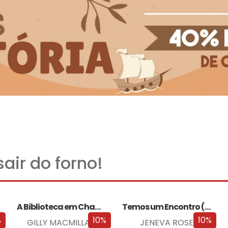
air do forno!
A Biblioteca em Chamas
Temos um Encontro (Outra Vez)
%
10%
10%
GILLY MACMILLAN
JENEVA ROSE