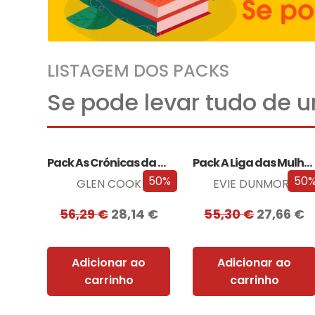
LISTAGEM DOS PACKS
Se pode levar tudo de 
Pack As Crónicas da Companhia Negra
Pack A Liga das Mulheres Extraordinárias
50%
50
GLEN COOK
EVIE DUNMORE
56,29
€
28,14
€
55,30
€
27,66
€
Adicionar ao
Adicionar ao
carrinho
carrinho