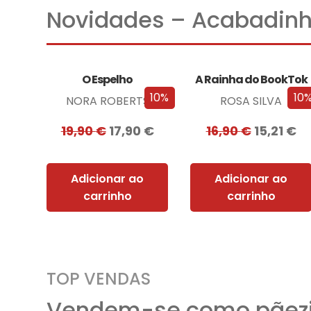
Novidades – Acabadinh
O Espelho
A Rainha do BookTok
10%
10
NORA ROBERTS
ROSA SILVA
19,90
€
17,90
€
16,90
€
15,21
€
Adicionar ao
Adicionar ao
carrinho
carrinho
TOP VENDAS
Vendem-se como pãezi