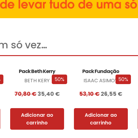
um só vez…
Pack Beth Kerry
Pack Fundação
%
50%
50%
BETH KERY
ISAAC ASIMOV
70,80
€
35,40
€
53,10
€
26,55
€
Adicionar ao
Adicionar ao
carrinho
carrinho