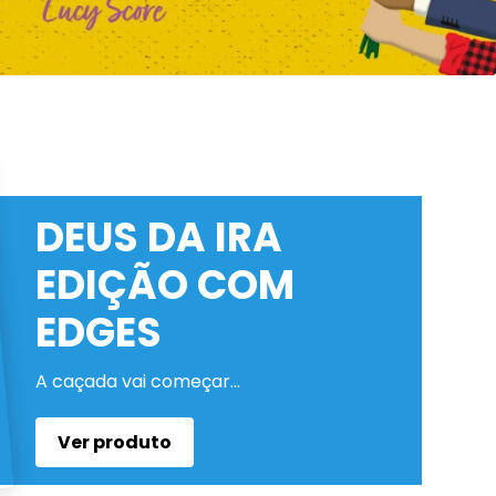
DEUS DA IRA
EDIÇÃO COM
EDGES
A caçada vai começar…
Ver produto