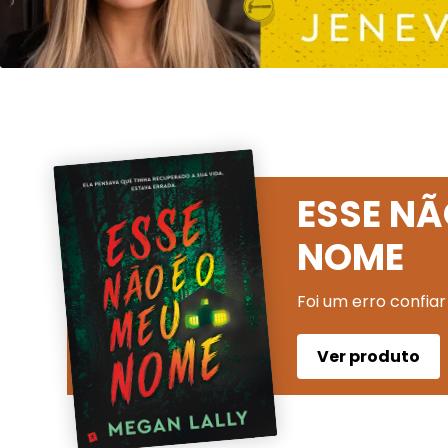
ESSE NÃ
NOME
Foi um erro confiar
Ver produto