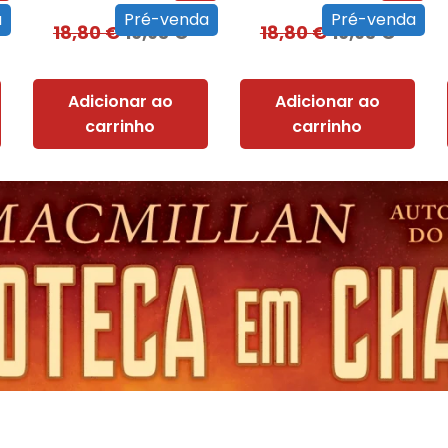
a
Pré-venda
Pré-venda
18,80
€
16,93
€
18,80
€
16,93
€
Adicionar ao
Adicionar ao
carrinho
carrinho