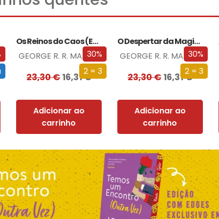
Os Reinos do Caos (Edição especial limitada)
O Despertar da Magia (Edição especial limitada)
%
30%
30%
GEORGE R. R. MARTIN
GEORGE R. R. MARTIN
a
2 = 3
2 = 3
23,30
€
16,31
€
23,30
€
16,31
€
Adicionar ao
Adicionar ao
carrinho
carrinho