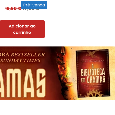
Pré-venda
19,90
€
17,90
€
Adicionar ao
carrinho