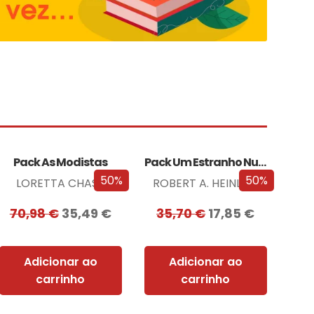
Pack As Modistas
Pack Um Estranho Numa Terra Estranha
50%
50%
LORETTA CHASE
ROBERT A. HEINLEIN
70,98
€
35,49
€
35,70
€
17,85
€
Adicionar ao
Adicionar ao
carrinho
carrinho