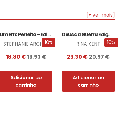
[+ ver mais]
Um Erro Perfeito – Edição com EDGES
Deus da Guerra Edição com EDGES
10%
10%
STEPHANIE ARCHER
RINA KENT
18,80
€
16,93
€
23,30
€
20,97
€
Adicionar ao
Adicionar ao
carrinho
carrinho