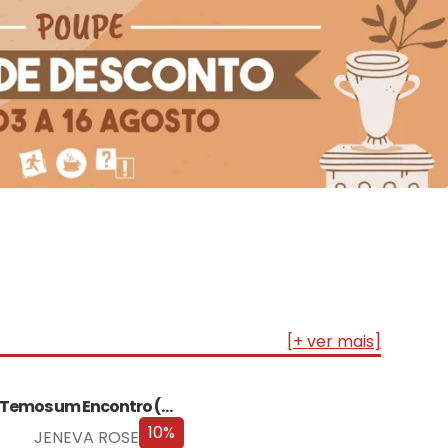
[+ ver mais]
Temos um Encontro (Outra Vez) – Edição…
10%
JENEVA ROSE