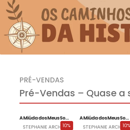
PRÉ-VENDAS
Pré-Vendas – Quase a s
A Miúda dos Meus Sonhos
A Miúda dos Meus Sonhos – Edição…
10%
10
STEPHANIE ARCHER
STEPHANIE ARCHER