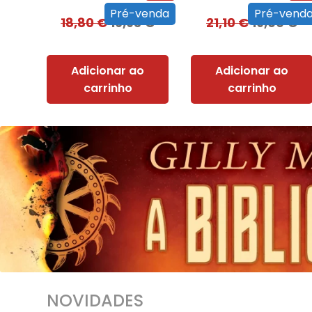
Pré-venda
Pré-vend
18,80
€
16,93
€
21,10
€
19,00
€
Adicionar ao
Adicionar ao
carrinho
carrinho
NOVIDADES