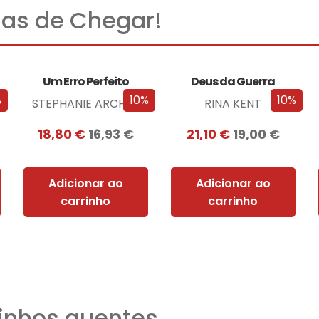
as de Chegar!
Um Erro Perfeito
Deus da Guerra
%
10%
10%
STEPHANIE ARCHER
RINA KENT
18,80
€
16,93
€
21,10
€
19,00
€
Adicionar ao
Adicionar ao
carrinho
carrinho
nhos quentes