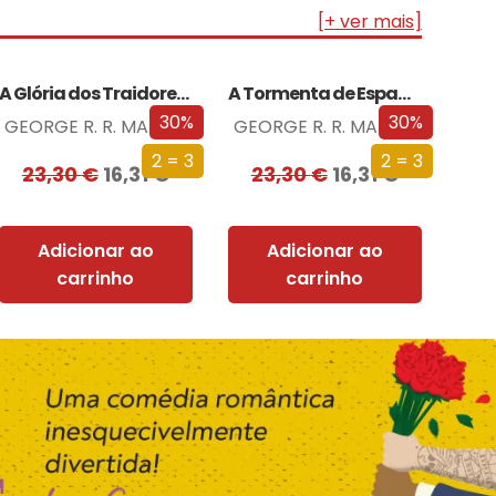
[+ ver mais]
A Glória dos Traidores (Edição especial limitada)
A Tormenta de Espadas (Edição especial limitada)
30%
30%
GEORGE R. R. MARTIN
GEORGE R. R. MARTIN
2 = 3
2 = 3
23,30
€
16,31
€
23,30
€
16,31
€
Adicionar ao
Adicionar ao
carrinho
carrinho