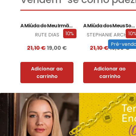
A Miúda do Meu Irmão – Edição…
A Miúda dos Meus Sonhos – Edição…
10%
10
RUTE DIAS
STEPHANIE ARCHER
Pré-vend
21,10
€
19,00
€
21,10
€
19,00
€
Adicionar ao
Adicionar ao
carrinho
carrinho