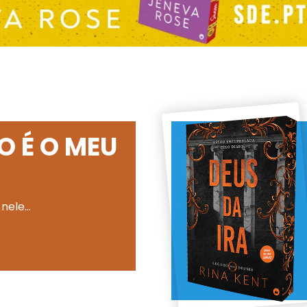
O É O MEU
 nele…