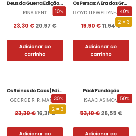
Deus da Guerra Edição com EDGES
Os Persas: A Era dos Grandes Reis
10%
40%
RINA KENT
LLOYD LLEWELLYN-JONES
2 = 3
23,30
€
20,97
€
19,90
€
11,94
€
Adicionar ao
Adicionar ao
carrinho
carrinho
Os Reinos do Caos (Edição especial limitada)
Pack Fundação
30%
50%
GEORGE R. R. MARTIN
ISAAC ASIMOV
2 = 3
23,30
€
16,31
€
53,10
€
26,55
€
Adicionar ao
Adicionar ao