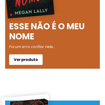
ESSE NÃO É O MEU
NOME
Foi um erro confiar nele…
Ver produto