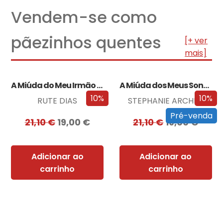
Vendem-se como
pãezinhos quentes
[+ ver
mais]
A Miúda do Meu Irmão – Edição…
A Miúda dos Meus Sonhos – Edição…
10%
10%
RUTE DIAS
STEPHANIE ARCHER
Pré-venda
21,10
€
19,00
€
21,10
€
19,00
€
Adicionar ao
Adicionar ao
carrinho
carrinho