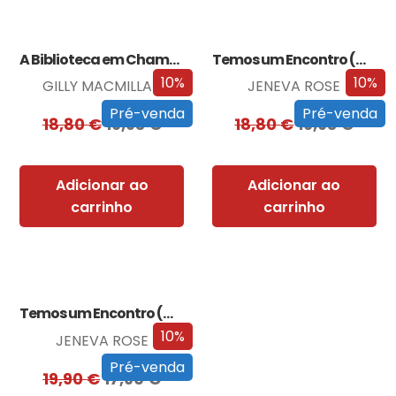
A Biblioteca em Chamas
Temos um Encontro (Outra Vez)
10%
10%
GILLY MACMILLAN
JENEVA ROSE
Pré-venda
Pré-venda
18,80
€
16,93
€
18,80
€
16,93
€
Adicionar ao
Adicionar ao
carrinho
carrinho
Temos um Encontro (Outra Vez) – Edição…
10%
JENEVA ROSE
Pré-venda
19,90
€
17,90
€