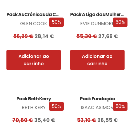
Pack As Crónicas da Companhia Negra
Pack A Liga das Mulheres Extraordinárias
50%
50%
GLEN COOK
EVIE DUNMORE
56,29
€
28,14
€
55,30
€
27,66
€
Adicionar ao
Adicionar ao
carrinho
carrinho
Pack Beth Kerry
Pack Fundação
50%
50%
BETH KERY
ISAAC ASIMOV
70,80
€
35,40
€
53,10
€
26,55
€