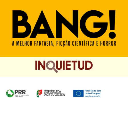
Homepage das Edições Saída de Emergência, Edições
Chá das Cinco e Chancela Desassossego.