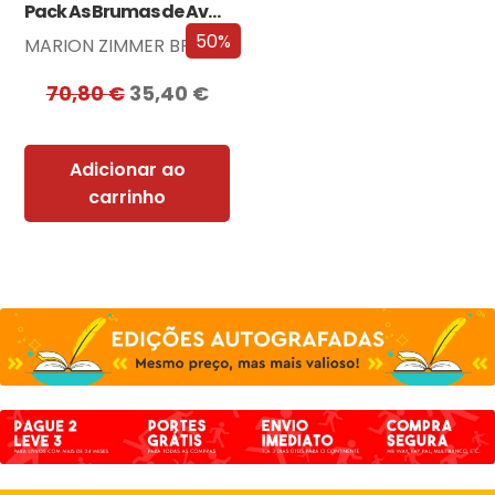
Pack As Brumas de Avalon
50%
MARION ZIMMER BRADLEY
70,80
€
35,40
€
Adicionar ao
carrinho