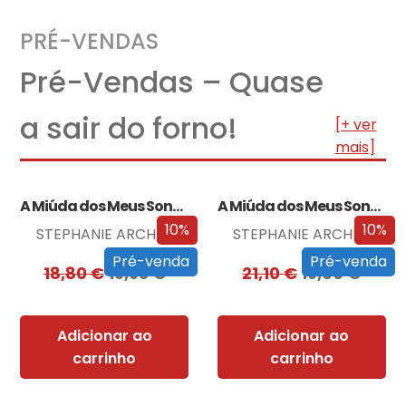
PRÉ-VENDAS
Pré-Vendas – Quase
a sair do forno!
[+ ver
mais]
A Miúda dos Meus Sonhos
A Miúda dos Meus Sonhos – Edição…
10%
10%
STEPHANIE ARCHER
STEPHANIE ARCHER
Pré-venda
Pré-venda
18,80
€
16,93
€
21,10
€
19,00
€
Adicionar ao
Adicionar ao
carrinho
carrinho