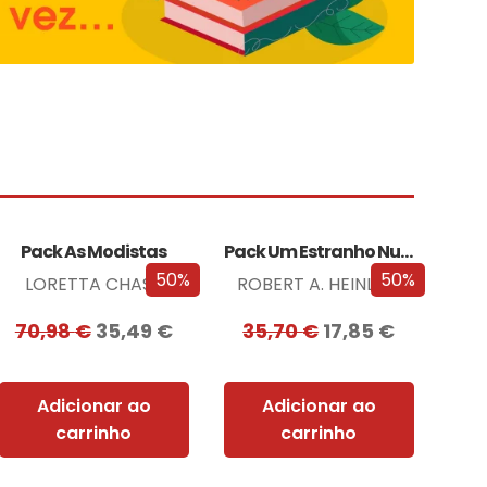
Pack As Modistas
Pack Um Estranho Numa Terra Estranha
50%
50%
LORETTA CHASE
ROBERT A. HEINLEIN
70,98
€
35,49
€
35,70
€
17,85
€
Adicionar ao
Adicionar ao
carrinho
carrinho