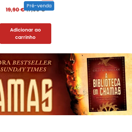
Pré-venda
19,90
€
17,90
€
Adicionar ao
carrinho