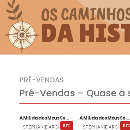
PRÉ-VENDAS
Pré-Vendas – Quase a s
A Miúda dos Meus Sonhos
A Miúda dos Meus Sonhos – Edição…
10%
10
STEPHANIE ARCHER
STEPHANIE ARCHER