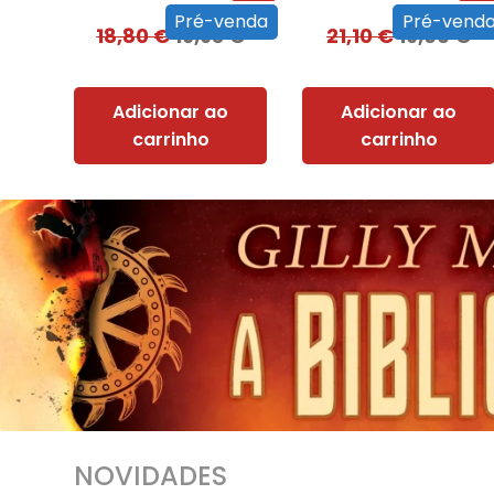
Pré-venda
Pré-vend
18,80
€
16,93
€
21,10
€
19,00
€
Adicionar ao
Adicionar ao
carrinho
carrinho
NOVIDADES