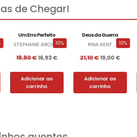
as de Chegar!
Um Erro Perfeito
Deus da Guerra
%
10%
10%
STEPHANIE ARCHER
RINA KENT
18,80
€
16,93
€
21,10
€
19,00
€
Adicionar ao
Adicionar ao
carrinho
carrinho
nhos quentes