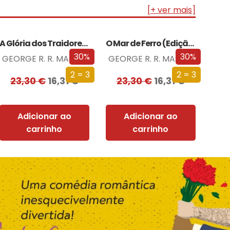
[+ ver mais]
A Glória dos Traidores (Edição especial limitada)
O Mar de Ferro (Edição especial limitada)
30%
30%
GEORGE R. R. MARTIN
GEORGE R. R. MARTIN
2 = 3
2 = 3
23,30
€
16,31
€
23,30
€
16,31
€
Adicionar ao
Adicionar ao
carrinho
carrinho