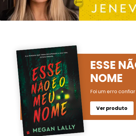
ESSE NÃ
NOME
Foi um erro confiar
Ver produto