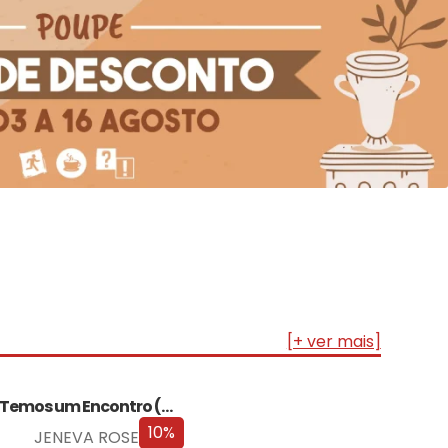
[+ ver mais]
Temos um Encontro (Outra Vez) – Edição…
10%
JENEVA ROSE