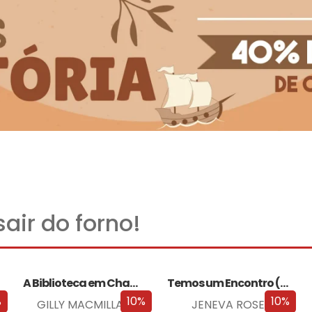
air do forno!
A Biblioteca em Chamas
Temos um Encontro (Outra Vez)
%
10%
10%
GILLY MACMILLAN
JENEVA ROSE