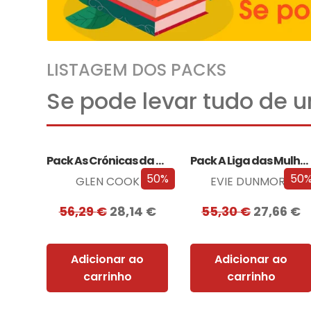
LISTAGEM DOS PACKS
Se pode levar tudo de 
Pack As Crónicas da Companhia Negra
Pack A Liga das Mulheres Extraordinárias
50%
50
GLEN COOK
EVIE DUNMORE
56,29
€
28,14
€
55,30
€
27,66
€
Adicionar ao
Adicionar ao
carrinho
carrinho