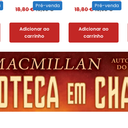
a
Pré-venda
Pré-venda
18,80
€
16,93
€
18,80
€
16,93
€
Adicionar ao
Adicionar ao
carrinho
carrinho