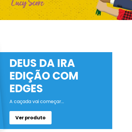
DEUS DA IRA
EDIÇÃO COM
EDGES
A caçada vai começar…
Ver produto