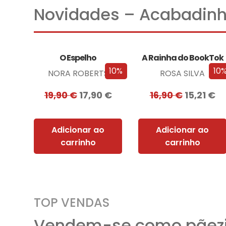
Novidades – Acabadinh
O Espelho
A Rainha do BookTok
10%
10
NORA ROBERTS
ROSA SILVA
19,90
€
17,90
€
16,90
€
15,21
€
Adicionar ao
Adicionar ao
carrinho
carrinho
TOP VENDAS
Vendem-se como pãezi