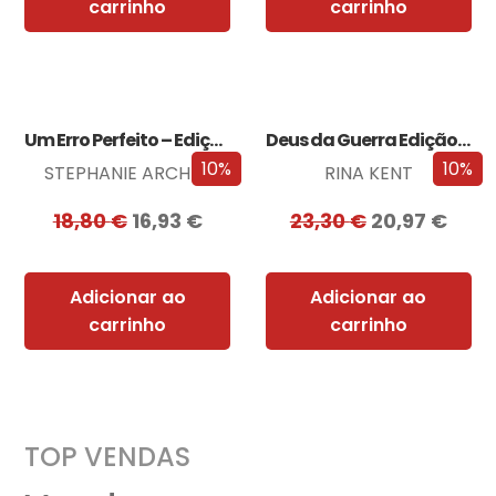
carrinho
carrinho
Um Erro Perfeito – Edição com EDGES
Deus da Guerra Edição com EDGES
10%
10%
STEPHANIE ARCHER
RINA KENT
18,80
€
16,93
€
23,30
€
20,97
€
Adicionar ao
Adicionar ao
carrinho
carrinho
TOP VENDAS