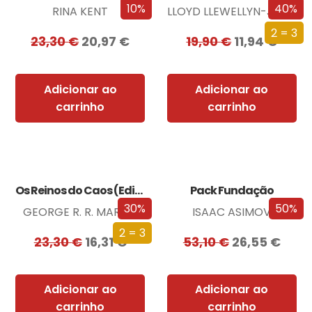
10%
40%
RINA KENT
LLOYD LLEWELLYN-JONES
2 = 3
23,30
€
20,97
€
19,90
€
11,94
€
Adicionar ao
Adicionar ao
carrinho
carrinho
Os Reinos do Caos (Edição especial limitada)
Pack Fundação
30%
50%
GEORGE R. R. MARTIN
ISAAC ASIMOV
2 = 3
23,30
€
16,31
€
53,10
€
26,55
€
Adicionar ao
Adicionar ao
carrinho
carrinho