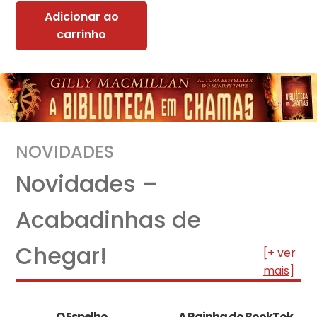
Adicionar ao
carrinho
NOVIDADES
Novidades –
Acabadinhas de
Chegar!
[+ ver
mais]
O Espelho
A Rainha do BookTok