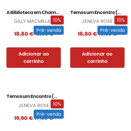
A Biblioteca em Chamas
Temos um Encontro (Outra Vez)
10%
10%
GILLY MACMILLAN
JENEVA ROSE
Pré-venda
Pré-venda
18,80
€
16,93
€
18,80
€
16,93
€
Adicionar ao
Adicionar ao
carrinho
carrinho
Temos um Encontro (Outra Vez) – Edição…
10%
JENEVA ROSE
Pré-venda
19,90
€
17,90
€