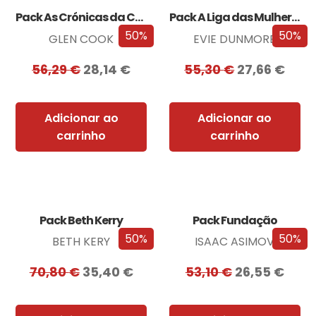
Pack As Crónicas da Companhia Negra
Pack A Liga das Mulheres Extraordinárias
50%
50%
GLEN COOK
EVIE DUNMORE
56,29
€
28,14
€
55,30
€
27,66
€
Adicionar ao
Adicionar ao
carrinho
carrinho
Pack Beth Kerry
Pack Fundação
50%
50%
BETH KERY
ISAAC ASIMOV
70,80
€
35,40
€
53,10
€
26,55
€