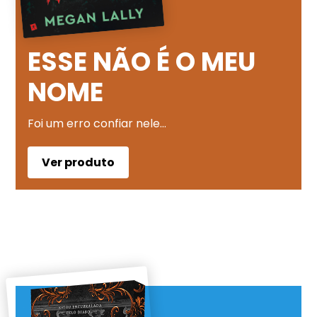
ESSE NÃO É O MEU
NOME
Foi um erro confiar nele…
Ver produto