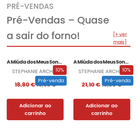
PRÉ-VENDAS
Pré-Vendas – Quase
a sair do forno!
[+ ver
mais]
A Miúda dos Meus Sonhos
A Miúda dos Meus Sonhos – Edição…
10%
10%
STEPHANIE ARCHER
STEPHANIE ARCHER
Pré-venda
Pré-venda
18,80
€
16,93
€
21,10
€
19,00
€
Adicionar ao
Adicionar ao
carrinho
carrinho