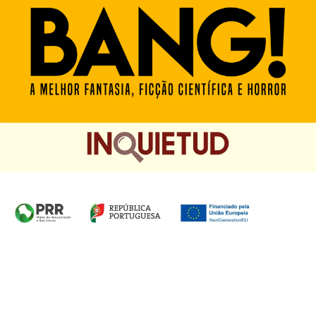
Homepage das Edições Saída de Emergência, Edições
Chá das Cinco e Chancela Desassossego.