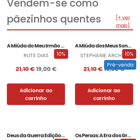
Vendem-se como
pãezinhos quentes
[+ ver
mais]
A Miúda do Meu Irmão – Edição…
A Miúda dos Meus Sonhos – Edição…
10%
10%
RUTE DIAS
STEPHANIE ARCHER
Pré-venda
21,10
€
19,00
€
21,10
€
19,00
€
Adicionar ao
Adicionar ao
carrinho
carrinho
Deus da Guerra Edição com EDGES
Os Persas: A Era dos Grandes Reis