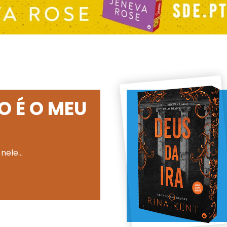
O É O MEU
 nele…