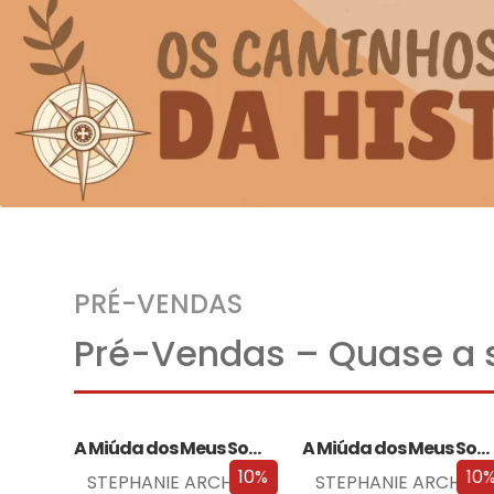
PRÉ-VENDAS
Pré-Vendas – Quase a s
A Miúda dos Meus Sonhos
A Miúda dos Meus Sonhos – Edição…
10%
10
STEPHANIE ARCHER
STEPHANIE ARCHER