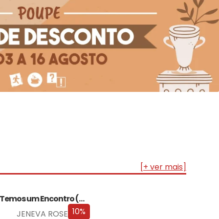
[+ ver mais]
Temos um Encontro (Outra Vez) – Edição…
10%
JENEVA ROSE