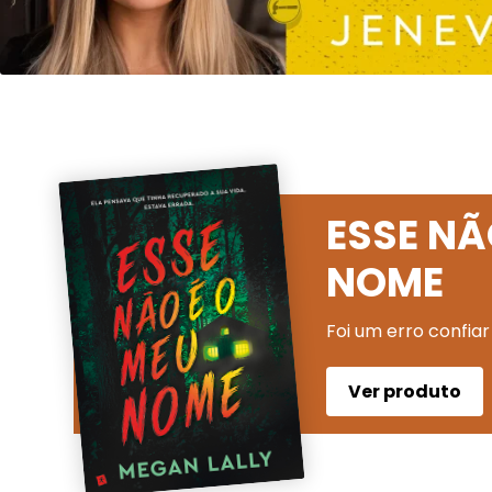
ESSE NÃ
NOME
Foi um erro confiar
Ver produto