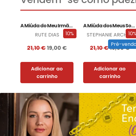
A Miúda do Meu Irmão – Edição…
A Miúda dos Meus Sonhos – Edição…
10%
10
RUTE DIAS
STEPHANIE ARCHER
Pré-vend
21,10
€
19,00
€
21,10
€
19,00
€
Adicionar ao
Adicionar ao
carrinho
carrinho