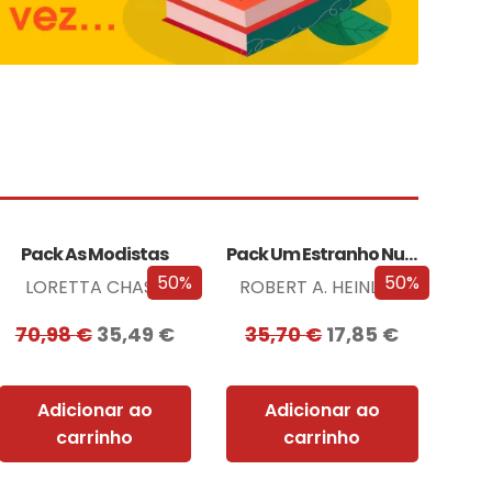
Pack As Modistas
Pack Um Estranho Numa Terra Estranha
50%
50%
LORETTA CHASE
ROBERT A. HEINLEIN
70,98
€
35,49
€
35,70
€
17,85
€
Adicionar ao
Adicionar ao
carrinho
carrinho