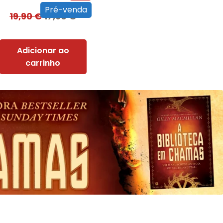
Pré-venda
19,90
€
17,90
€
Adicionar ao
carrinho