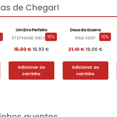
as de Chegar!
Um Erro Perfeito
Deus da Guerra
%
10%
10%
STEPHANIE ARCHER
RINA KENT
18,80
€
16,93
€
21,10
€
19,00
€
Adicionar ao
Adicionar ao
carrinho
carrinho
nhos quentes