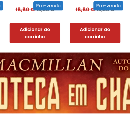
a
Pré-venda
Pré-venda
18,80
€
16,93
€
18,80
€
16,93
€
Adicionar ao
Adicionar ao
carrinho
carrinho