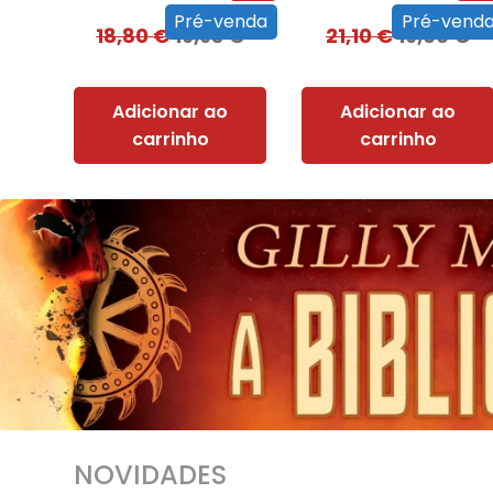
Pré-venda
Pré-vend
18,80
€
16,93
€
21,10
€
19,00
€
Adicionar ao
Adicionar ao
carrinho
carrinho
NOVIDADES