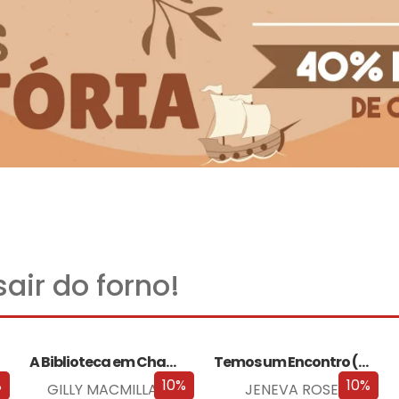
air do forno!
A Biblioteca em Chamas
Temos um Encontro (Outra Vez)
%
10%
10%
GILLY MACMILLAN
JENEVA ROSE