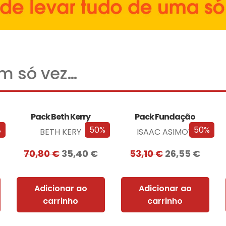
um só vez…
Pack Beth Kerry
Pack Fundação
%
50%
50%
BETH KERY
ISAAC ASIMOV
70,80
€
35,40
€
53,10
€
26,55
€
Adicionar ao
Adicionar ao
carrinho
carrinho