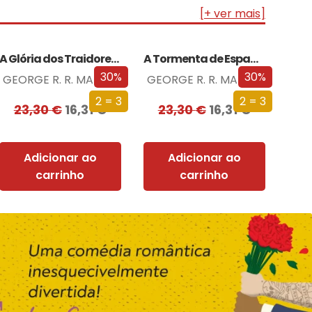
[+ ver mais]
A Glória dos Traidores (Edição especial limitada)
A Tormenta de Espadas (Edição especial limitada)
30%
30%
GEORGE R. R. MARTIN
GEORGE R. R. MARTIN
2 = 3
2 = 3
23,30
€
16,31
€
23,30
€
16,31
€
Adicionar ao
Adicionar ao
carrinho
carrinho