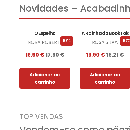
Novidades – Acabadinh
O Espelho
A Rainha do BookTok
10%
10
NORA ROBERTS
ROSA SILVA
19,90
€
17,90
€
16,90
€
15,21
€
Adicionar ao
Adicionar ao
carrinho
carrinho
TOP VENDAS
Vendem-se como pãezi