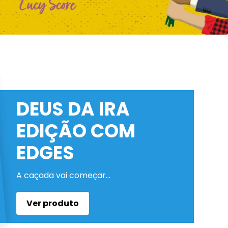
DEUS DA IRA
EDIÇÃO COM
EDGES
A caçada vai começar…
Ver produto