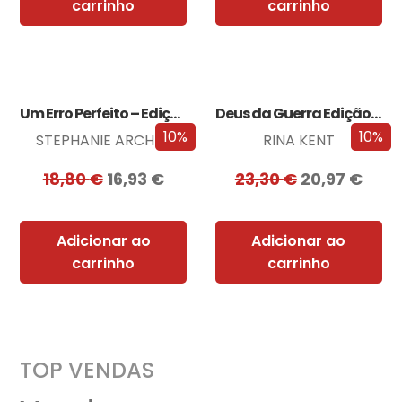
carrinho
carrinho
Um Erro Perfeito – Edição com EDGES
Deus da Guerra Edição com EDGES
10%
10%
STEPHANIE ARCHER
RINA KENT
18,80
€
16,93
€
23,30
€
20,97
€
Adicionar ao
Adicionar ao
carrinho
carrinho
TOP VENDAS