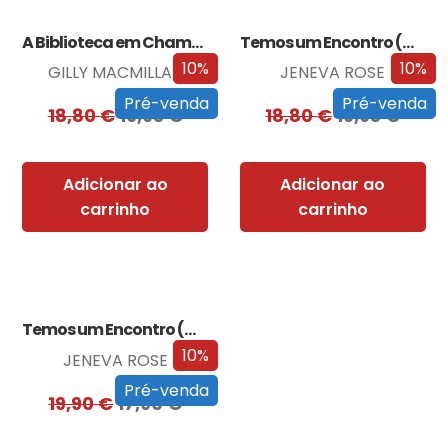
A Biblioteca em Chamas
Temos um Encontro (Outra Vez)
10%
10%
GILLY MACMILLAN
JENEVA ROSE
Pré-venda
Pré-venda
18,80
€
16,93
€
18,80
€
16,93
€
Adicionar ao
Adicionar ao
carrinho
carrinho
Temos um Encontro (Outra Vez) – Edição…
10%
JENEVA ROSE
Pré-venda
19,90
€
17,90
€