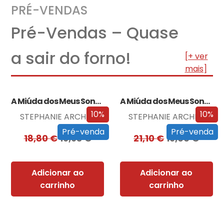
PRÉ-VENDAS
Pré-Vendas – Quase
a sair do forno!
[+ ver
mais]
A Miúda dos Meus Sonhos
A Miúda dos Meus Sonhos – Edição…
10%
10%
STEPHANIE ARCHER
STEPHANIE ARCHER
Pré-venda
Pré-venda
18,80
€
16,93
€
21,10
€
19,00
€
Adicionar ao
Adicionar ao
carrinho
carrinho