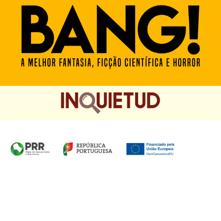
Homepage das Edições Saída de Emergência, Edições
Chá das Cinco e Chancela Desassossego.