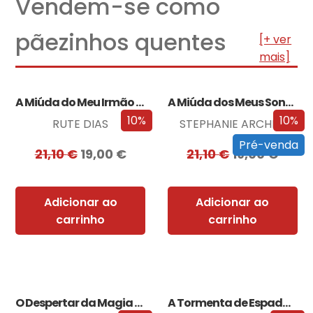
Vendem-se como
pãezinhos quentes
[+ ver
mais]
A Miúda do Meu Irmão – Edição…
A Miúda dos Meus Sonhos – Edição…
10%
10%
RUTE DIAS
STEPHANIE ARCHER
Pré-venda
21,10
€
19,00
€
21,10
€
19,00
€
Adicionar ao
Adicionar ao
carrinho
carrinho
O Despertar da Magia (Edição especial limitada)
A Tormenta de Espadas (Edição especial limitada)