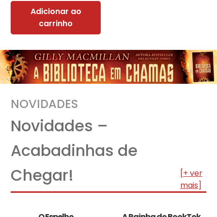
Adicionar ao
carrinho
NOVIDADES
Novidades –
Acabadinhas de
Chegar!
[+ ver
mais]
O Espelho
A Rainha do BookTok