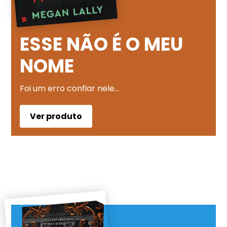
ESSE NÃO É O MEU
NOME
Foi um erro confiar nele…
Ver produto