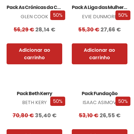
Pack As Crónicas da Companhia Negra
Pack A Liga das Mulheres Extraordinárias
50%
50%
GLEN COOK
EVIE DUNMORE
56,29
€
28,14
€
55,30
€
27,66
€
Adicionar ao
Adicionar ao
carrinho
carrinho
Pack Beth Kerry
Pack Fundação
50%
50%
BETH KERY
ISAAC ASIMOV
70,80
€
35,40
€
53,10
€
26,55
€