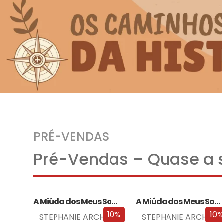
PRÉ-VENDAS
Pré-Vendas – Quase a s
A Miúda dos Meus Sonhos
A Miúda dos Meus Sonhos – Edição…
10%
10
STEPHANIE ARCHER
STEPHANIE ARCHER