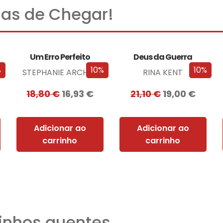
as de Chegar!
Um Erro Perfeito
Deus da Guerra
%
10%
10%
STEPHANIE ARCHER
RINA KENT
18,80
€
16,93
€
21,10
€
19,00
€
Adicionar ao
Adicionar ao
carrinho
carrinho
nhos quentes