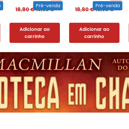
a
Pré-venda
Pré-venda
18,80
€
16,93
€
18,80
€
16,93
€
Adicionar ao
Adicionar ao
carrinho
carrinho