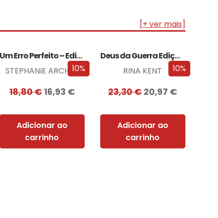
[+ ver mais]
Um Erro Perfeito – Edição com EDGES
Deus da Guerra Edição com EDGES
10%
10%
STEPHANIE ARCHER
RINA KENT
18,80
€
16,93
€
23,30
€
20,97
€
Adicionar ao
Adicionar ao
carrinho
carrinho