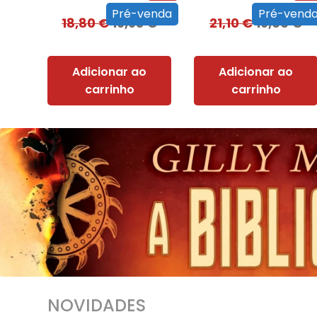
Pré-venda
Pré-vend
18,80
€
16,93
€
21,10
€
19,00
€
Adicionar ao
Adicionar ao
carrinho
carrinho
NOVIDADES