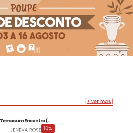
[+ ver mais]
Temos um Encontro (Outra Vez) – Edição…
10%
JENEVA ROSE