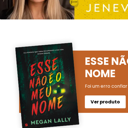
ESSE NÃ
NOME
Foi um erro confiar
Ver produto