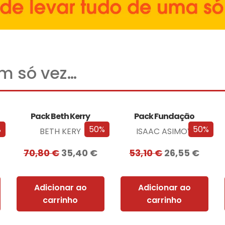
um só vez…
Pack Beth Kerry
Pack Fundação
%
50%
50%
BETH KERY
ISAAC ASIMOV
70,80
€
35,40
€
53,10
€
26,55
€
Adicionar ao
Adicionar ao
carrinho
carrinho