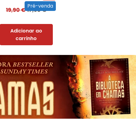
Pré-venda
19,90
€
17,90
€
Adicionar ao
carrinho