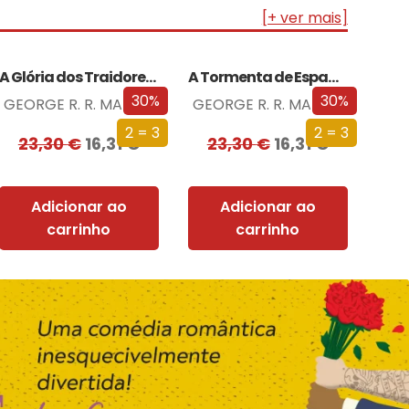
[+ ver mais]
A Glória dos Traidores (Edição especial limitada)
A Tormenta de Espadas (Edição especial limitada)
30%
30%
GEORGE R. R. MARTIN
GEORGE R. R. MARTIN
2 = 3
2 = 3
23,30
€
16,31
€
23,30
€
16,31
€
Adicionar ao
Adicionar ao
carrinho
carrinho