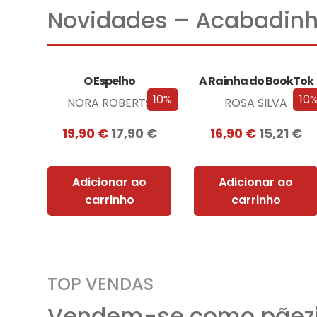
Novidades – Acabadinh
O Espelho
A Rainha do BookTok
10%
10
NORA ROBERTS
ROSA SILVA
19,90
€
17,90
€
16,90
€
15,21
€
Adicionar ao
Adicionar ao
carrinho
carrinho
TOP VENDAS
Vendem-se como pãezi