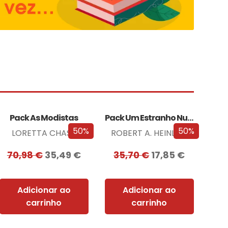
Pack As Modistas
Pack Um Estranho Numa Terra Estranha
50%
50%
LORETTA CHASE
ROBERT A. HEINLEIN
70,98
€
35,49
€
35,70
€
17,85
€
Adicionar ao
Adicionar ao
carrinho
carrinho