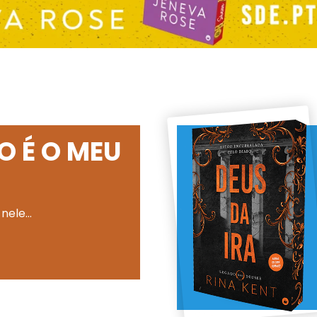
O É O MEU
 nele…