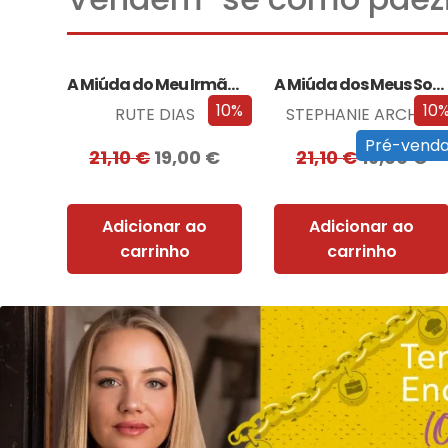
A Miúda do Meu Irmão – Edição…
A Miúda dos Meus Sonhos – Edição…
10%
10
RUTE DIAS
STEPHANIE ARCHER
Pré-vend
21,10
€
19,00
€
21,10
€
19,00
€
Adicionar ao
Adicionar ao
carrinho
carrinho