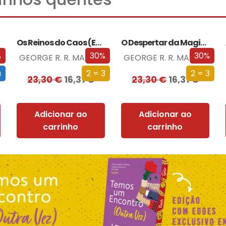
Os Reinos do Caos (Edição especial limitada)
O Despertar da Magia (Edição especial limitada)
%
30%
30%
GEORGE R. R. MARTIN
GEORGE R. R. MARTIN
a
2 = 3
2 = 3
23,30
€
16,31
€
23,30
€
16,31
€
Adicionar ao
Adicionar ao
carrinho
carrinho