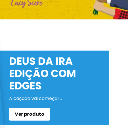
DEUS DA IRA
EDIÇÃO COM
EDGES
A caçada vai começar…
Ver produto