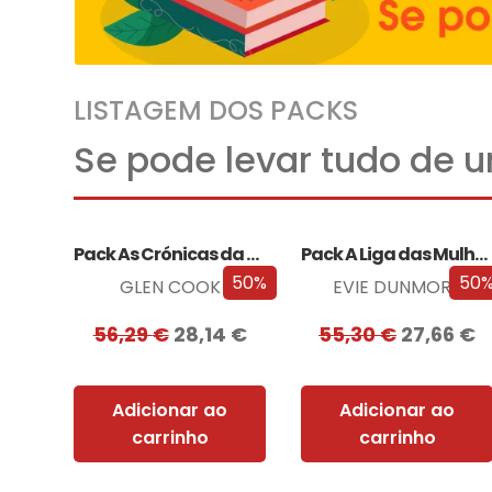
LISTAGEM DOS PACKS
Se pode levar tudo de 
Pack As Crónicas da Companhia Negra
Pack A Liga das Mulheres Extraordinárias
50%
50
GLEN COOK
EVIE DUNMORE
56,29
€
28,14
€
55,30
€
27,66
€
Adicionar ao
Adicionar ao
carrinho
carrinho