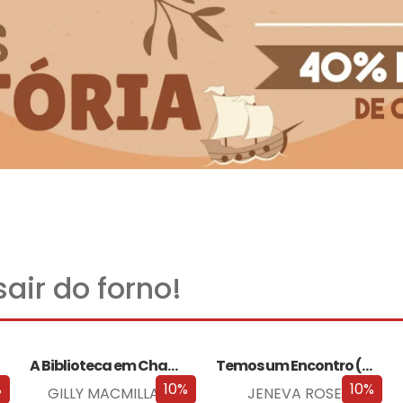
air do forno!
A Biblioteca em Chamas
Temos um Encontro (Outra Vez)
%
10%
10%
GILLY MACMILLAN
JENEVA ROSE