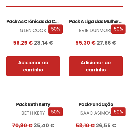
Pack As Crónicas da Companhia Negra
Pack A Liga das Mulheres Extraordinárias
50%
50%
GLEN COOK
EVIE DUNMORE
56,29
€
28,14
€
55,30
€
27,66
€
Adicionar ao
Adicionar ao
carrinho
carrinho
Pack Beth Kerry
Pack Fundação
50%
50%
BETH KERY
ISAAC ASIMOV
70,80
€
35,40
€
53,10
€
26,55
€