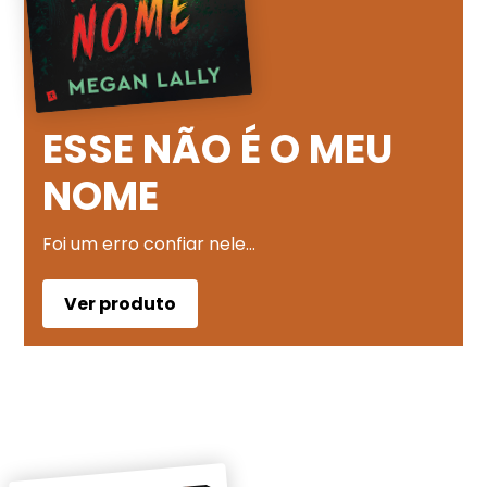
ESSE NÃO É O MEU
NOME
Foi um erro confiar nele…
Ver produto