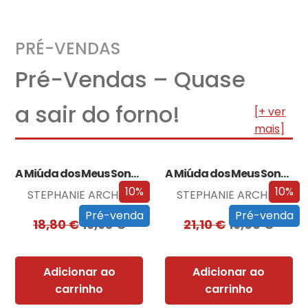
PRÉ-VENDAS
Pré-Vendas – Quase
a sair do forno!
[+ ver
mais]
A Miúda dos Meus Sonhos
A Miúda dos Meus Sonhos – Edição…
10%
10%
STEPHANIE ARCHER
STEPHANIE ARCHER
Pré-venda
Pré-venda
18,80
€
16,93
€
21,10
€
19,00
€
Adicionar ao
Adicionar ao
carrinho
carrinho