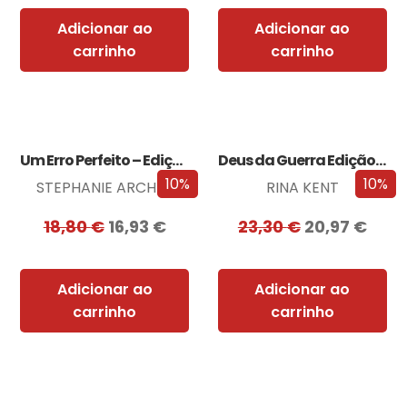
Adicionar ao
Adicionar ao
carrinho
carrinho
Um Erro Perfeito – Edição com EDGES
Deus da Guerra Edição com EDGES
10%
10%
STEPHANIE ARCHER
RINA KENT
18,80
€
16,93
€
23,30
€
20,97
€
Adicionar ao
Adicionar ao
carrinho
carrinho