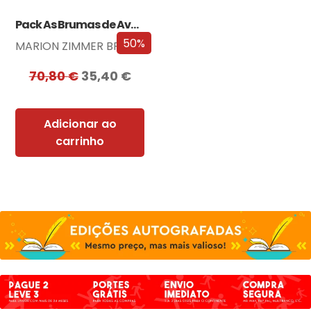
Pack As Brumas de Avalon
50%
MARION ZIMMER BRADLEY
70,80
€
35,40
€
Adicionar ao
carrinho