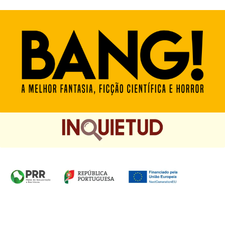
Homepage das Edições Saída de Emergência, Edições
Chá das Cinco e Chancela Desassossego.