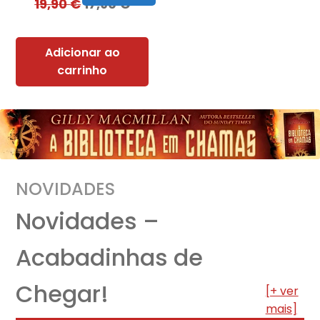
19,90
€
17,90
€
Adicionar ao
carrinho
NOVIDADES
Novidades –
Acabadinhas de
Chegar!
[+ ver
mais]