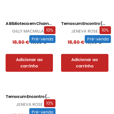
A Biblioteca em Chamas
Temos um Encontro (Outra Vez)
10%
10%
GILLY MACMILLAN
JENEVA ROSE
Pré-venda
Pré-venda
18,80
€
16,93
€
18,80
€
16,93
€
Adicionar ao
Adicionar ao
carrinho
carrinho
Temos um Encontro (Outra Vez) – Edição…
10%
JENEVA ROSE
Pré-venda