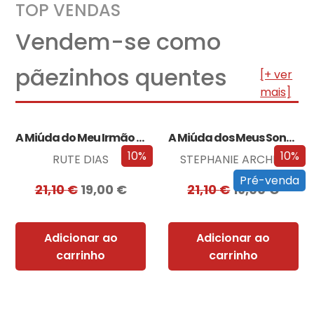
TOP VENDAS
Vendem-se como
pãezinhos quentes
[+ ver
mais]
A Miúda do Meu Irmão – Edição…
A Miúda dos Meus Sonhos – Edição…
10%
10%
RUTE DIAS
STEPHANIE ARCHER
Pré-venda
21,10
€
19,00
€
21,10
€
19,00
€
Adicionar ao
Adicionar ao
carrinho
carrinho