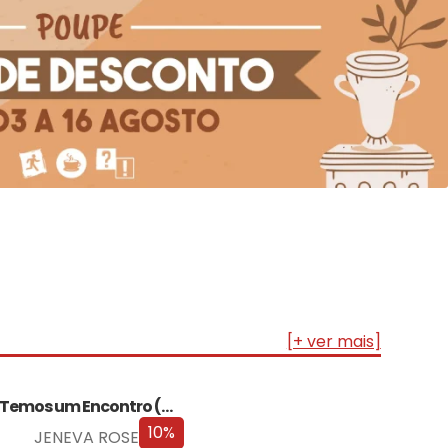
[+ ver mais]
Temos um Encontro (Outra Vez) – Edição…
10%
JENEVA ROSE