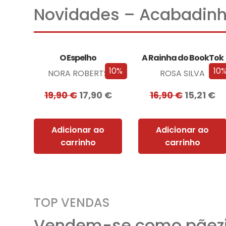
Novidades – Acabadinh
O Espelho
A Rainha do BookTok
10%
10
NORA ROBERTS
ROSA SILVA
19,90
€
17,90
€
16,90
€
15,21
€
Adicionar ao
Adicionar ao
carrinho
carrinho
TOP VENDAS
Vendem-se como pãezi