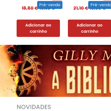
Pré-venda
Pré-vend
18,80
€
16,93
€
21,10
€
19,00
€
Adicionar ao
Adicionar ao
carrinho
carrinho
NOVIDADES