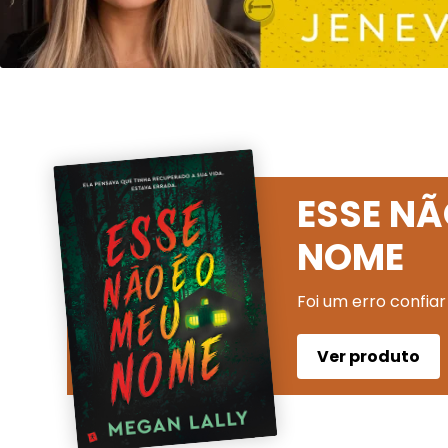
ESSE NÃ
NOME
Foi um erro confiar
Ver produto