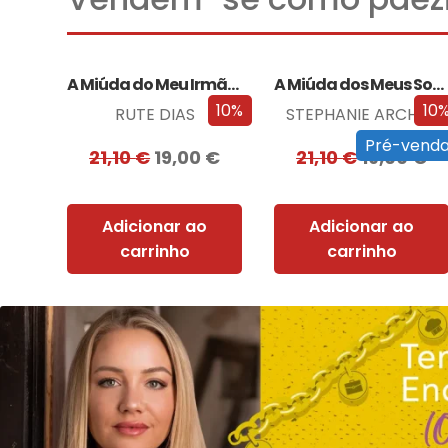
A Miúda do Meu Irmão – Edição…
A Miúda dos Meus Sonhos – Edição…
10%
10
RUTE DIAS
STEPHANIE ARCHER
Pré-vend
21,10
€
19,00
€
21,10
€
19,00
€
Adicionar ao
Adicionar ao
carrinho
carrinho