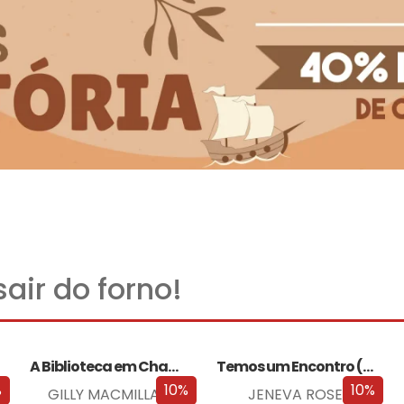
air do forno!
A Biblioteca em Chamas
Temos um Encontro (Outra Vez)
%
10%
10%
GILLY MACMILLAN
JENEVA ROSE