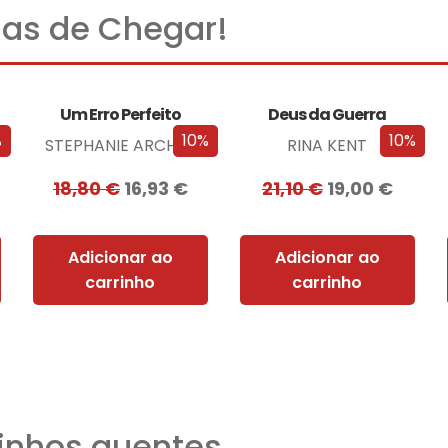
as de Chegar!
Um Erro Perfeito
Deus da Guerra
%
10%
10%
STEPHANIE ARCHER
RINA KENT
18,80
€
16,93
€
21,10
€
19,00
€
Adicionar ao
Adicionar ao
carrinho
carrinho
nhos quentes