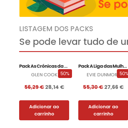
LISTAGEM DOS PACKS
Se pode levar tudo de 
Pack As Crónicas da Companhia Negra
Pack A Liga das Mulheres Extraordinárias
50%
50
GLEN COOK
EVIE DUNMORE
56,29
€
28,14
€
55,30
€
27,66
€
Adicionar ao
Adicionar ao
carrinho
carrinho