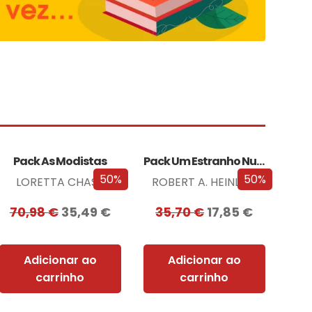
Pack As Modistas
Pack Um Estranho Numa Terra Estranha
50%
50%
LORETTA CHASE
ROBERT A. HEINLEIN
70,98
€
35,49
€
35,70
€
17,85
€
Adicionar ao
Adicionar ao
carrinho
carrinho