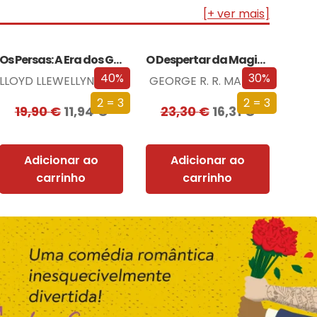
[+ ver mais]
Os Persas: A Era dos Grandes Reis
O Despertar da Magia (Edição especial limitada)
40%
30%
LLOYD LLEWELLYN-JONES
GEORGE R. R. MARTIN
2 = 3
2 = 3
19,90
€
11,94
€
23,30
€
16,31
€
Adicionar ao
Adicionar ao
carrinho
carrinho