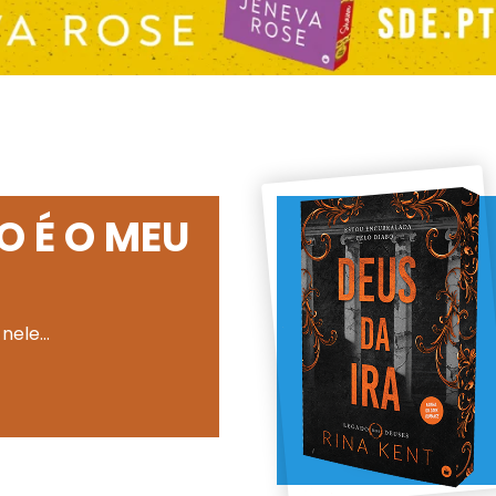
O É O MEU
 nele…