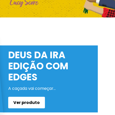
DEUS DA IRA
EDIÇÃO COM
EDGES
A caçada vai começar…
Ver produto