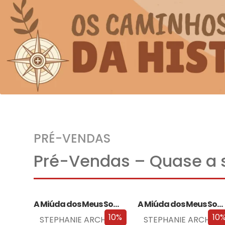
PRÉ-VENDAS
Pré-Vendas – Quase a s
A Miúda dos Meus Sonhos
A Miúda dos Meus Sonhos – Edição…
10%
10
STEPHANIE ARCHER
STEPHANIE ARCHER