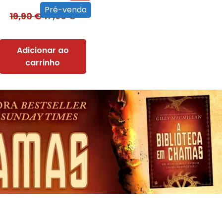
Pré-venda
19,90
€
17,90
€
Adicionar ao
carrinho