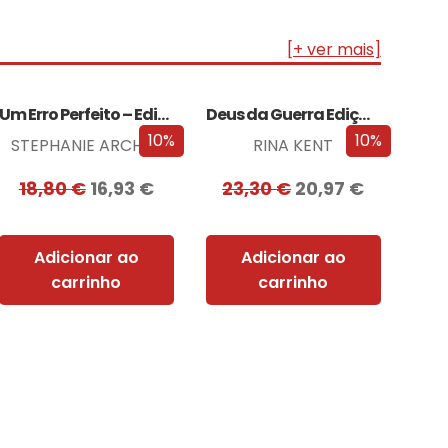
[+ ver mais]
Um Erro Perfeito – Edição com EDGES
Deus da Guerra Edição com EDGES
10%
10%
STEPHANIE ARCHER
RINA KENT
18,80
€
16,93
€
23,30
€
20,97
€
Adicionar ao
Adicionar ao
carrinho
carrinho