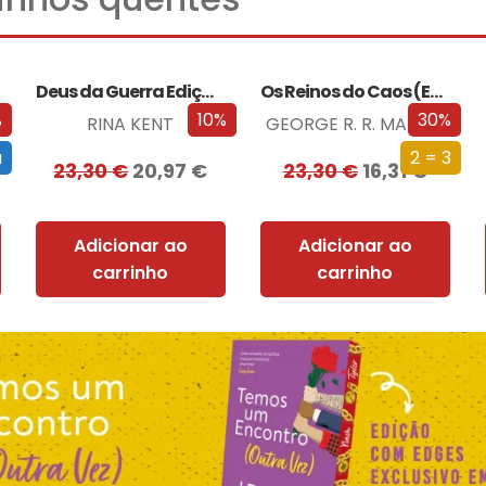
Deus da Guerra Edição com EDGES
Os Reinos do Caos (Edição especial limitada)
%
10%
30%
RINA KENT
GEORGE R. R. MARTIN
a
2 = 3
23,30
€
20,97
€
23,30
€
16,31
€
Adicionar ao
Adicionar ao
carrinho
carrinho