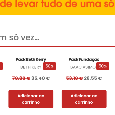
um só vez…
Pack Beth Kerry
Pack Fundação
%
50%
50%
BETH KERY
ISAAC ASIMOV
70,80
€
35,40
€
53,10
€
26,55
€
Adicionar ao
Adicionar ao
carrinho
carrinho