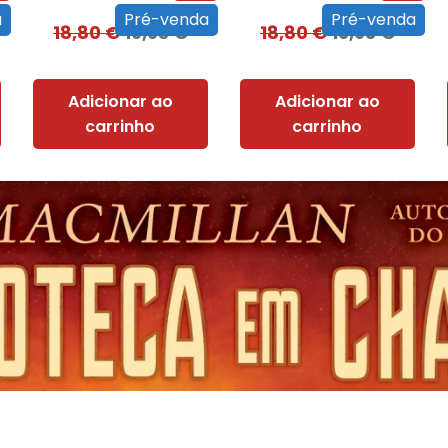
a
Pré-venda
Pré-venda
18,80
€
16,93
€
18,80
€
16,93
€
Adicionar ao
Adicionar ao
carrinho
carrinho