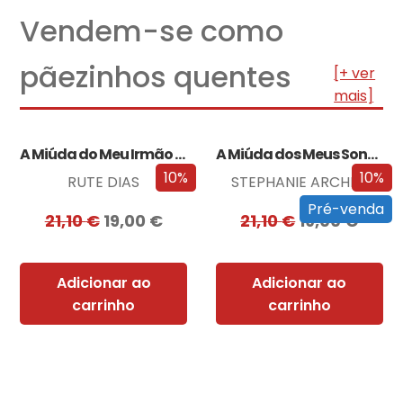
Vendem-se como
pãezinhos quentes
[+ ver
mais]
A Miúda do Meu Irmão – Edição…
A Miúda dos Meus Sonhos – Edição…
10%
10%
RUTE DIAS
STEPHANIE ARCHER
Pré-venda
21,10
€
19,00
€
21,10
€
19,00
€
Adicionar ao
Adicionar ao
carrinho
carrinho