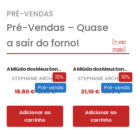
PRÉ-VENDAS
Pré-Vendas – Quase
a sair do forno!
[+ ver
mais]
A Miúda dos Meus Sonhos
A Miúda dos Meus Sonhos – Edição…
10%
10%
STEPHANIE ARCHER
STEPHANIE ARCHER
Pré-venda
Pré-venda
18,80
€
16,93
€
21,10
€
19,00
€
Adicionar ao
Adicionar ao
carrinho
carrinho