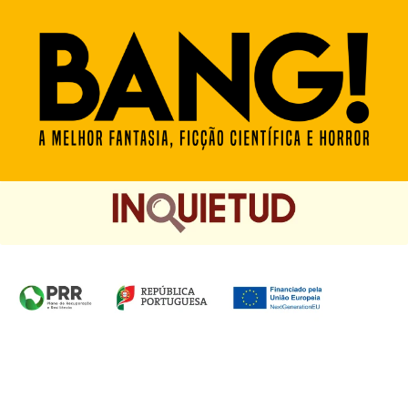
Homepage das Edições Saída de Emergência, Edições
Chá das Cinco e Chancela Desassossego.