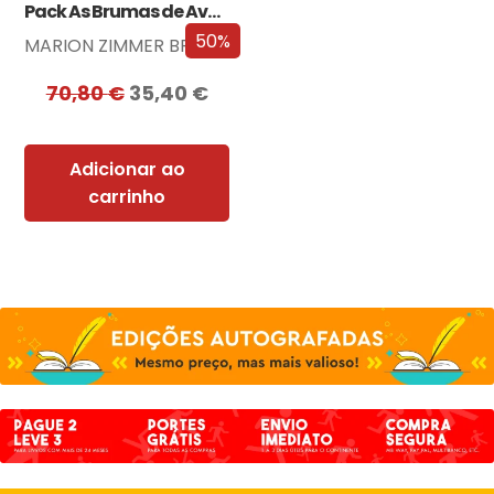
Pack As Brumas de Avalon
50%
MARION ZIMMER BRADLEY
70,80
€
35,40
€
Adicionar ao
carrinho