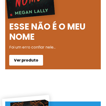
ESSE NÃO É O MEU
NOME
Foi um erro confiar nele…
Ver produto