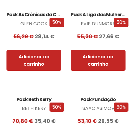
Pack As Crónicas da Companhia Negra
Pack A Liga das Mulheres Extraordinárias
50%
50%
GLEN COOK
EVIE DUNMORE
56,29
€
28,14
€
55,30
€
27,66
€
Adicionar ao
Adicionar ao
carrinho
carrinho
Pack Beth Kerry
Pack Fundação
50%
50%
BETH KERY
ISAAC ASIMOV
70,80
€
35,40
€
53,10
€
26,55
€