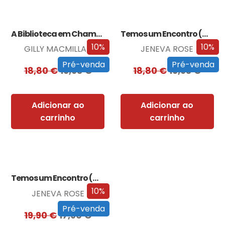
A Biblioteca em Chamas
Temos um Encontro (Outra Vez)
10%
10%
GILLY MACMILLAN
JENEVA ROSE
Pré-venda
Pré-venda
18,80
€
16,93
€
18,80
€
16,93
€
Adicionar ao
Adicionar ao
carrinho
carrinho
Temos um Encontro (Outra Vez) – Edição…
10%
JENEVA ROSE
Pré-venda
19,90
€
17,90
€