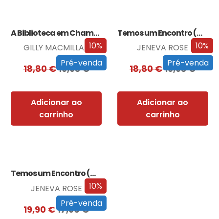
A Biblioteca em Chamas
Temos um Encontro (Outra Vez)
10%
10%
GILLY MACMILLAN
JENEVA ROSE
Pré-venda
Pré-venda
18,80
€
16,93
€
18,80
€
16,93
€
Adicionar ao
Adicionar ao
carrinho
carrinho
Temos um Encontro (Outra Vez) – Edição…
10%
JENEVA ROSE
Pré-venda
19,90
€
17,90
€