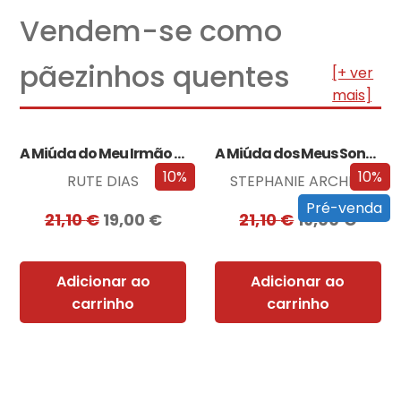
Vendem-se como
pãezinhos quentes
[+ ver
mais]
A Miúda do Meu Irmão – Edição…
A Miúda dos Meus Sonhos – Edição…
10%
10%
RUTE DIAS
STEPHANIE ARCHER
Pré-venda
21,10
€
19,00
€
21,10
€
19,00
€
Adicionar ao
Adicionar ao
carrinho
carrinho