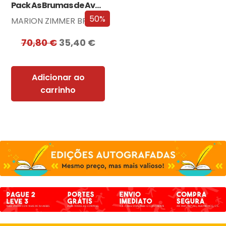
Pack As Brumas de Avalon
50%
MARION ZIMMER BRADLEY
70,80
€
35,40
€
Adicionar ao
carrinho