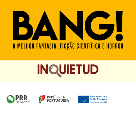
Homepage das Edições Saída de Emergência, Edições
Chá das Cinco e Chancela Desassossego.