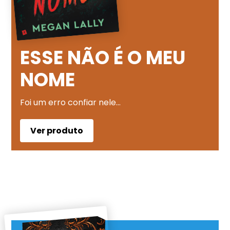
ESSE NÃO É O MEU
NOME
Foi um erro confiar nele…
Ver produto