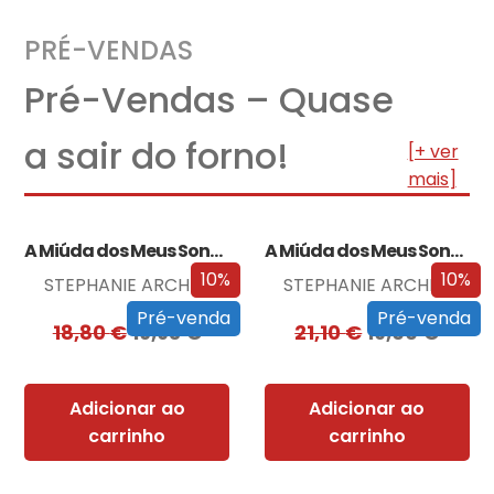
PRÉ-VENDAS
Pré-Vendas – Quase
a sair do forno!
[+ ver
mais]
A Miúda dos Meus Sonhos
A Miúda dos Meus Sonhos – Edição…
10%
10%
STEPHANIE ARCHER
STEPHANIE ARCHER
Pré-venda
Pré-venda
18,80
€
16,93
€
21,10
€
19,00
€
Adicionar ao
Adicionar ao
carrinho
carrinho