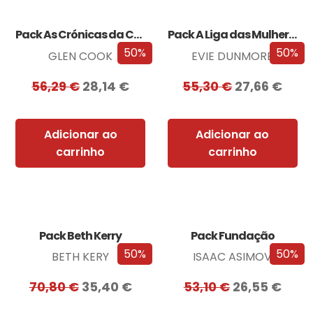
Pack As Crónicas da Companhia Negra
Pack A Liga das Mulheres Extraordinárias
50%
50%
GLEN COOK
EVIE DUNMORE
56,29
€
28,14
€
55,30
€
27,66
€
Adicionar ao
Adicionar ao
carrinho
carrinho
Pack Beth Kerry
Pack Fundação
50%
50%
BETH KERY
ISAAC ASIMOV
70,80
€
35,40
€
53,10
€
26,55
€