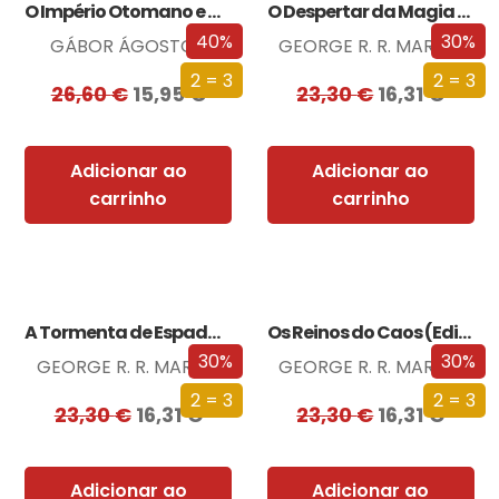
O Império Otomano e a Conquista da…
O Despertar da Magia (Edição especial limitada)
40%
30%
GÁBOR ÁGOSTON
GEORGE R. R. MARTIN
2 = 3
2 = 3
26,60
€
15,95
€
23,30
€
16,31
€
Adicionar ao
Adicionar ao
carrinho
carrinho
A Tormenta de Espadas (Edição especial limitada)
Os Reinos do Caos (Edição especial limitada)
30%
30%
GEORGE R. R. MARTIN
GEORGE R. R. MARTIN
2 = 3
2 = 3
23,30
€
16,31
€
23,30
€
16,31
€
Adicionar ao
Adicionar ao