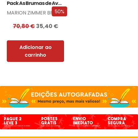
Pack As Brumas de Avalon
50%
MARION ZIMMER BRADLEY
70,80
€
35,40
€
Adicionar ao
carrinho