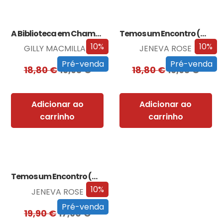
A Biblioteca em Chamas
Temos um Encontro (Outra Vez)
10%
10%
GILLY MACMILLAN
JENEVA ROSE
Pré-venda
Pré-venda
18,80
€
16,93
€
18,80
€
16,93
€
Adicionar ao
Adicionar ao
carrinho
carrinho
Temos um Encontro (Outra Vez) – Edição…
10%
JENEVA ROSE
Pré-venda
19,90
€
17,90
€