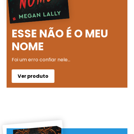
ESSE NÃO É O MEU
NOME
Foi um erro confiar nele…
Ver produto