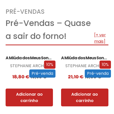
PRÉ-VENDAS
Pré-Vendas – Quase
a sair do forno!
[+ ver
mais]
A Miúda dos Meus Sonhos
A Miúda dos Meus Sonhos – Edição…
10%
10%
STEPHANIE ARCHER
STEPHANIE ARCHER
Pré-venda
Pré-venda
18,80
€
16,93
€
21,10
€
19,00
€
Adicionar ao
Adicionar ao
carrinho
carrinho