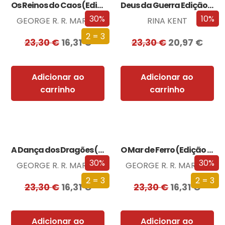
Os Reinos do Caos (Edição especial limitada)
Deus da Guerra Edição com EDGES
30%
10%
GEORGE R. R. MARTIN
RINA KENT
2 = 3
23,30
€
16,31
€
23,30
€
20,97
€
Adicionar ao
Adicionar ao
carrinho
carrinho
A Dança dos Dragões (Edição especial limitada)
O Mar de Ferro (Edição especial limitada)
30%
30%
GEORGE R. R. MARTIN
GEORGE R. R. MARTIN
2 = 3
2 = 3
23,30
€
16,31
€
23,30
€
16,31
€
Adicionar ao
Adicionar ao