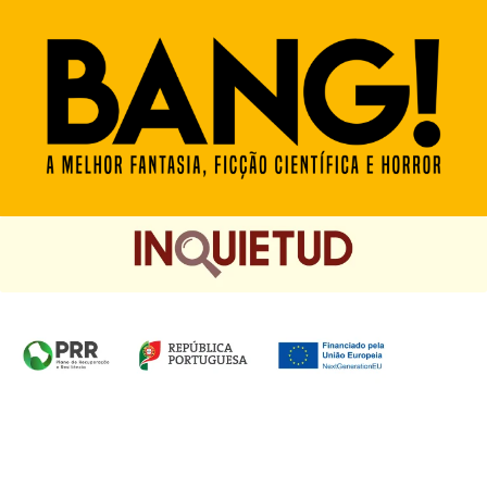
Homepage das Edições Saída de Emergência, Edições
Chá das Cinco e Chancela Desassossego.