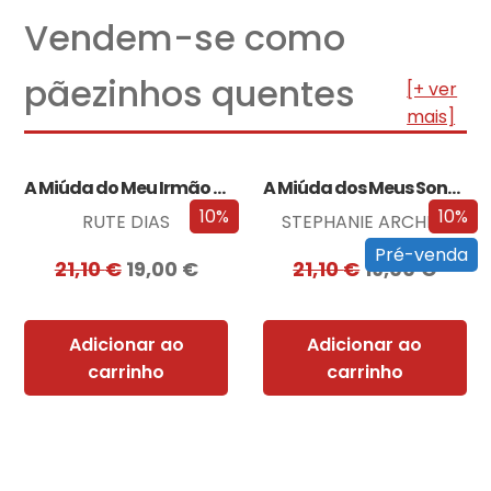
Vendem-se como
pãezinhos quentes
[+ ver
mais]
A Miúda do Meu Irmão – Edição…
A Miúda dos Meus Sonhos – Edição…
10%
10%
RUTE DIAS
STEPHANIE ARCHER
Pré-venda
21,10
€
19,00
€
21,10
€
19,00
€
Adicionar ao
Adicionar ao
carrinho
carrinho