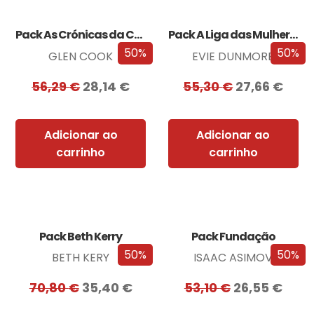
Pack As Crónicas da Companhia Negra
Pack A Liga das Mulheres Extraordinárias
50%
50%
GLEN COOK
EVIE DUNMORE
56,29
€
28,14
€
55,30
€
27,66
€
Adicionar ao
Adicionar ao
carrinho
carrinho
Pack Beth Kerry
Pack Fundação
50%
50%
BETH KERY
ISAAC ASIMOV
70,80
€
35,40
€
53,10
€
26,55
€